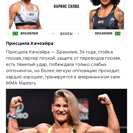
Присцила Качоэйра
Присцила Качоэйра — Бразилия, 34 года, стойка
плохая, партер плохой, защита от переводов плохая,
есть тяжелый удар, побеждала только слабых
оппоненток, но более легкую оппозицию проходит,
кардио хорошее, тренируется в американском зале
MMA Masters.