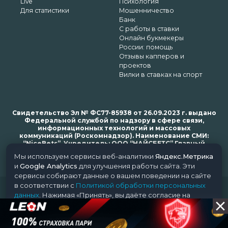
Live
Психология
Для статистики
Мошенничество
Банк
С работы в ставки
Онлайн букмекеры
России: помощь
Отзывы капперов и
проектов
Вилки в ставках на спорт
Свидетельство Эл № ФС77-85938 от 26.09.2023 г. выдано
Федеральной службой по надзору в сфере связи,
информационных технологий и массовых
коммуникаций (Роскомнадзор). Наименование СМИ:
“NiceBets”. Учредитель: ООО “НАЙСБЕТС” Главный
редактор: Харьков Н.Н. Почта редакции: support@nice-
Мы используем сервисы веб-аналитики
Яндекс.Метрика
bets.ru
и
Google Analytics
для улучшения работы сайта. Эти
сервисы собирают данные о вашем поведении на сайте
в соответствии с
Политикой обработки персональных
© 2018-2024 NiceBets. 18+
данных
. Нажимая «Принять», вы даёте согласие на
обработку ваших данных этими сервисами.