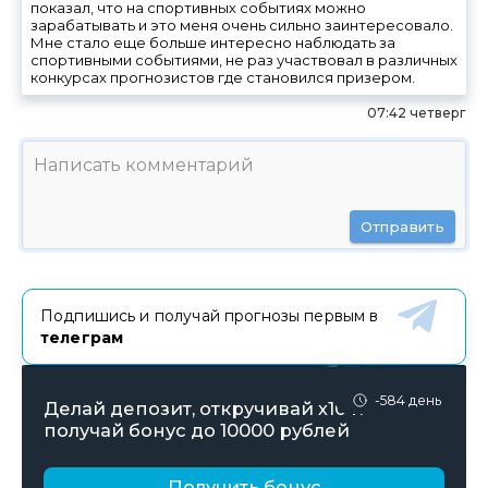
показал, что на спортивных событиях можно
зарабатывать и это меня очень сильно заинтересовало.
Мне стало еще больше интересно наблюдать за
спортивными событиями, не раз участвовал в различных
конкурсах прогнозистов где становился призером.
07:42 четверг
Отправить
Подпишись и получай прогнозы первым в
телеграм
-584 день
Делай депозит, откручивай х10 и
получай бонус до 10000 рублей
Получить бонус