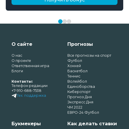
О сайте
Прогнозы
О нас
Все прогнозы на спорт
О проекте
Футбол
Ответственная игра
Хоккей
Блоги
Баскетбол
Теннис
Контакты:
Волейбол
Телефон редакции
Единоборства
+7-910-688-7538
Киберспорт
Тех. поддержка
Прогноз Дня
Экспресс Дня
ЧМ 2022
ЕВРО-24 Футбол
Букмекеры
Как делать ставки