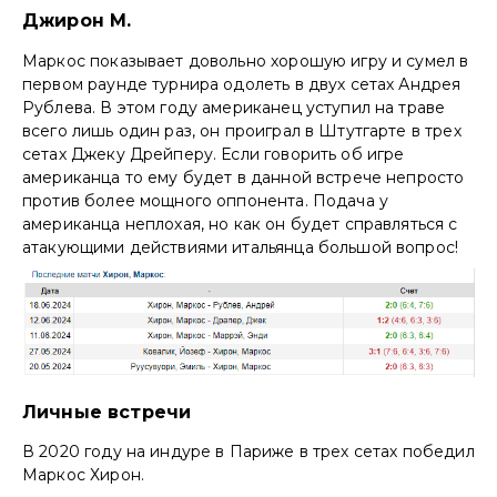
Джирон М.
Маркос показывает довольно хорошую игру и сумел в
первом раунде турнира одолеть в двух сетах Андрея
Рублева. В этом году американец уступил на траве
всего лишь один раз, он проиграл в Штутгарте в трех
сетах Джеку Дрейперу. Если говорить об игре
американца то ему будет в данной встрече непросто
против более мощного оппонента. Подача у
американца неплохая, но как он будет справляться с
атакующими действиями итальянца большой вопрос!
Личные встречи
В 2020 году на индуре в Париже в трех сетах победил
Маркос Хирон.