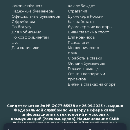
Рейтинг NiceBets
Как побеждать
Надежные букмекеры
Стратегия
Официальные букмекеры
Букмекеры России
С фрибетом
Как работают
По бонусу
букмекерские конторы
Для мобильных
Виды ставок на спорт
По коэффициентам
Для новичков
Live
Психология
Для статистики
Мошенничество
Банк
С работы в ставки
Онлайн букмекеры
России: помощь
Отзывы капперов и
проектов
Вилки в ставках на спорт
Свидетельство Эл № ФС77-85938 от 26.09.2023 г. выдано
Федеральной службой по надзору в сфере связи,
информационных технологий и массовых
коммуникаций (Роскомнадзор). Наименование СМИ:
“NiceBets”. Учредитель: ООО “НАЙСБЕТС” Главный
редактор: Харьков Н.Н. Почта редакции: support@nice-