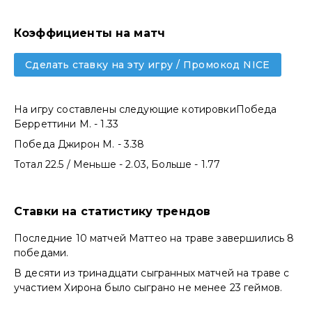
Коэффициенты на матч
Сделать ставку на эту игру / Промокод NICE
На игру составлены следующие котировкиПобеда
Берреттини М. - 1.33
Победа Джирон М. - 3.38
Тотал 22.5 / Меньше - 2.03, Больше - 1.77
Ставки на статистику трендов
Последние 10 матчей Маттео на траве завершились 8
победами.
В десяти из тринадцати сыгранных матчей на траве с
участием Хирона было сыграно не менее 23 геймов.