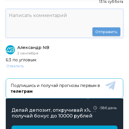
13:14 суббота
Отправить
Александр NB
2 сентября
6:3 по угловым
Ответить
Подпишись и получай прогнозы первым в
телеграм
-586 день
Делай депозит, откручивай х10 и
получай бонус до 10000 рублей