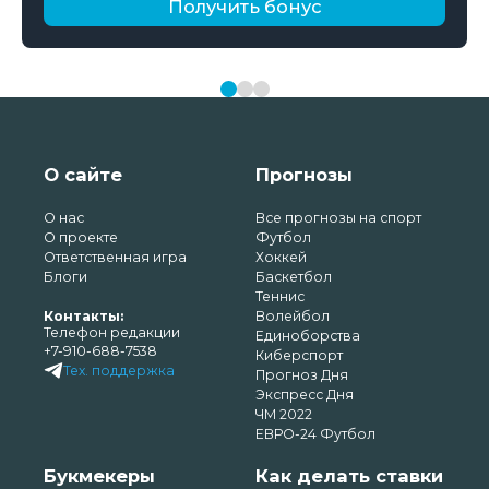
Получить бонус
О сайте
Прогнозы
О нас
Все прогнозы на спорт
О проекте
Футбол
Ответственная игра
Хоккей
Блоги
Баскетбол
Теннис
Контакты:
Волейбол
Телефон редакции
Единоборства
+7-910-688-7538
Киберспорт
Тех. поддержка
Прогноз Дня
Экспресс Дня
ЧМ 2022
ЕВРО-24 Футбол
Букмекеры
Как делать ставки