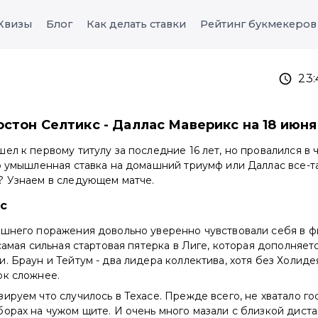
Квизы
Блог
Как делать ставки
Рейтинг букмекеров
23
остон Селтикс - Даллас Маверикс на 18 июн
ел к первому титулу за последние 16 лет, но провалился в 
то умышленная ставка на домашний триумф или Даллас все-
? Узнаем в следующем матче.
с
шнего поражения довольно уверенно чувствовали себя в фи
 самая сильная стартовая пятерка в Лиге, которая дополняе
. Браун и Тейтум - два лидера коллектива, хотя без Холиде
ок сложнее.
ируем что случилось в Техасе. Прежде всего, не хватало го
орах на чужом щите. И очень много мазали с близкой диста