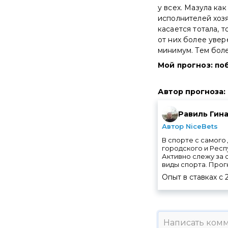
у всех. Мазула как
исполнителей хозя
касается тотала, 
от них более увер
минимум. Тем боле
Мой прогноз: поб
Автор прогноза
:
Равиль Гин
Автор NiceBets
В спорте с самого
городского и Респ
Активно слежу за
виды спорта. Прог
Опыт в ставках с