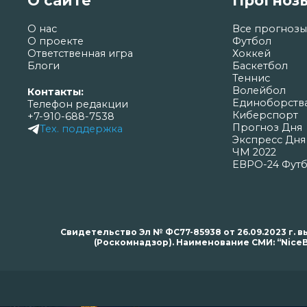
О сайте
Прогноз
О нас
Все прогнозы
О проекте
Футбол
Ответственная игра
Хоккей
Блоги
Баскетбол
Теннис
Волейбол
Контакты:
Единоборств
Телефон редакции
Киберспорт
+7-910-688-7538
Прогноз Дня
Тех. поддержка
Экспресс Дня
ЧМ 2022
ЕВРО-24 Фут
Свидетельство Эл № ФС77-85938 от 26.09.2023 г
(Роскомнадзор). Наименование СМИ: “NiceB