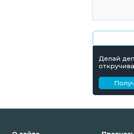
Делай деп
откручива
получай б
рублей
Получ