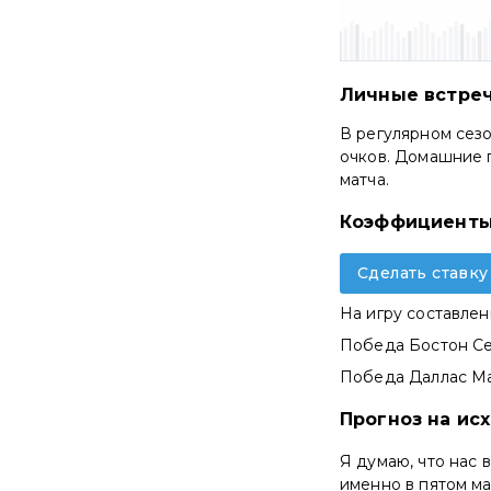
Личные встре
В регулярном сезо
очков. Домашние 
матча.
Коэффициенты
Сделать ставку
На игру составле
Победа Бостон Сел
Победа Даллас Ма
Прогноз на ис
Я думаю, что нас 
именно в пятом ма