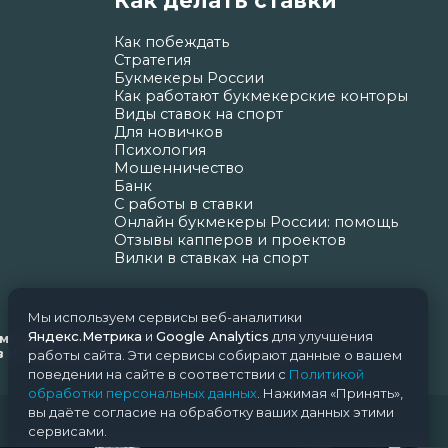
Как делать ставки
Как побеждать
Стратегия
Букмекеры России
Как работают букмекерские конторы
Виды ставок на спорт
Для новичков
Психология
Мошенничество
Банк
С работы в ставки
Онлайн букмекеры России: помощь
Отзывы капперов и проектов
Вилки в ставках на спорт
Мы используем сервисы веб-аналитики
Яндекс.Метрика
и
Google Analytics
для улучшения
ормационных технологий и массовых коммуникаций
Н.Н. Почта редакции: support@nice-bets.ru
работы сайта. Эти сервисы собирают данные о вашем
поведении на сайте в соответствии с
Политикой
обработки персональных данных
. Нажимая «Принять»,
вы даёте согласие на обработку ваших данных этими
сервисами.