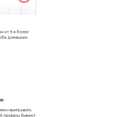
м от 9 и более
 оба домашних
кс
олжен выигрывать
. А провалы бывают