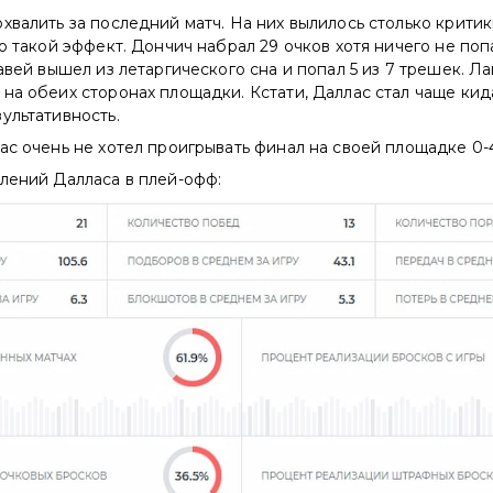
хвалить за последний матч. На них вылилось столько крити
о такой эффект. Дончич набрал 29 очков хотя ничего не попа
давей вышел из летаргического сна и попал 5 из 7 трешек. Л
на обеих сторонах площадки. Кстати, Даллас стал чаще кид
ультативность.
ас очень не хотел проигрывать финал на своей площадке 0-
лений Далласа в плей-офф: