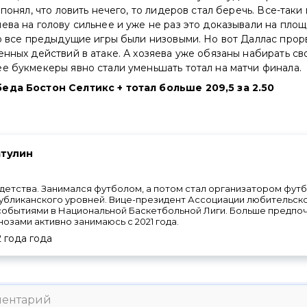
 понял, что ловить нечего, то лидеров стал беречь. Все-таки
ева на голову сильнее и уже не раз это доказывали на площ
то все предыдущие игры были низовыми. Но вот Даллас прор
енных действий в атаке. А хозяева уже обязаны набирать сво
е букмекеры явно стали уменьшать тотал на матчи финала.
еда Бостон Селтикс + тотал больше 209,5 за 2.50
атулин
 детства. Занимался футболом, а потом стал организатором фут
убликанского уровней. Вице-президент Ассоциации любительск
 событиями в Национальной Баскетбольной Лиги. Больше предп
нозами активно занимаюсь с 2021 года.
2 года
года