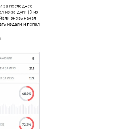
ки за последнее
л из-за дуги (0 из
айвли вновь начал
ать издали и попал
4.