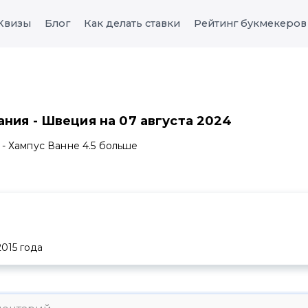
Квизы
Блог
Как делать ставки
Рейтинг букмекеров
ания - Швеция на 07 августа 2024
 - Хампус Ванне 4.5 больше
2015
года