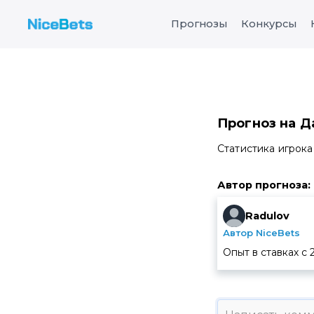
Прогнозы
Конкурсы
Прогноз на Д
Статистика игрока
Автор прогноза
:
Radulov
Автор NiceBets
Опыт в ставках с