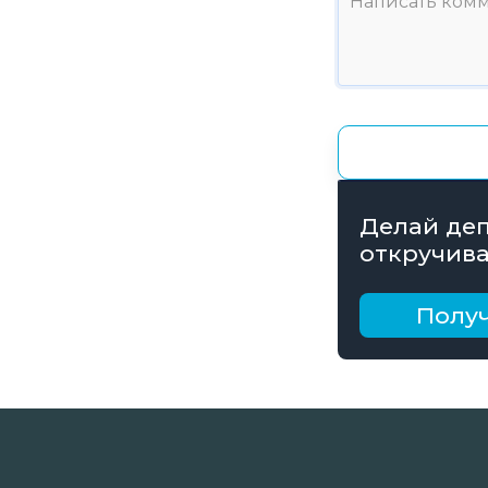
Делай деп
откручива
получай б
рублей
Получ