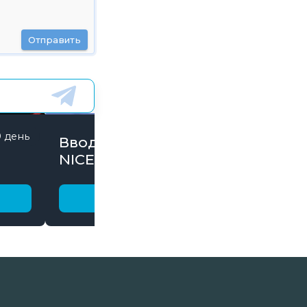
Отправить
9 день
844 дней
Вводи Промокод
NICE15000 и забирай
бонусы
Получить бонус