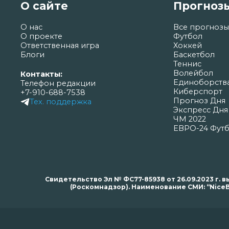
О сайте
Прогноз
О нас
Все прогнозы
О проекте
Футбол
Ответственная игра
Хоккей
Блоги
Баскетбол
Теннис
Волейбол
Контакты:
Единоборств
Телефон редакции
Киберспорт
+7-910-688-7538
Прогноз Дня
Тех. поддержка
Экспресс Дня
ЧМ 2022
ЕВРО-24 Фут
Свидетельство Эл № ФС77-85938 от 26.09.2023 г
(Роскомнадзор). Наименование СМИ: “NiceB