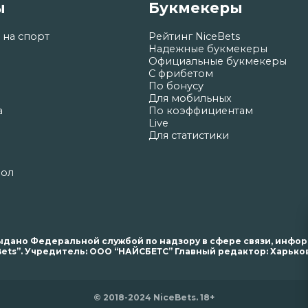
ы
Букмекеры
 на спорт
Рейтинг NiceBets
Надежные букмекеры
Официальные букмекеры
С фрибетом
По бонусу
Для мобильных
а
По коэффициентам
Live
Для статистики
бол
. выдано Федеральной службой по надзору в сфере связи, инф
ets”. Учредитель: ООО “НАЙСБЕТС” Главный редактор: Харьков 
© 2018-2024 NiceBets. 18+