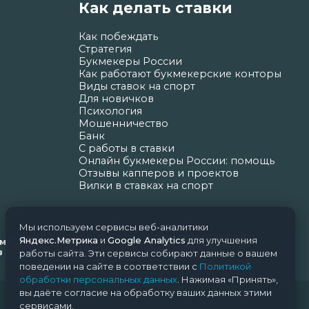
Как делать ставки
Как побеждать
Стратегия
Букмекеры России
Как работают букмекерские конторы
Виды ставок на спорт
Для новичков
Психология
Мошенничество
Банк
С работы в ставки
Онлайн букмекеры России: помощь
Отзывы капперов и проектов
Вилки в ставках на спорт
Мы используем сервисы веб-аналитики
Яндекс.Метрика
и
Google Analytics
для улучшения
ормационных технологий и массовых коммуникаций
Н.Н. Почта редакции: support@nice-bets.ru
работы сайта. Эти сервисы собирают данные о вашем
поведении на сайте в соответствии с
Политикой
обработки персональных данных
. Нажимая «Принять»,
вы даёте согласие на обработку ваших данных этими
сервисами.