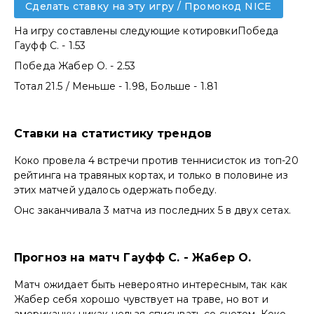
Сделать ставку на эту игру / Промокод NICE
На игру составлены следующие котировкиПобеда
Гауфф С. - 1.53
Победа Жабер О. - 2.53
Тотал 21.5 / Меньше - 1.98, Больше - 1.81
Ставки на статистику трендов
Коко провела 4 встречи против теннисисток из топ-20
рейтинга на травяных кортах, и только в половине из
этих матчей удалось одержать победу.
Онс заканчивала 3 матча из последних 5 в двух сетах.
Прогноз на матч Гауфф С. - Жабер О.
Матч ожидает быть невероятно интересным, так как
Жабер себя хорошо чувствует на траве, но вот и