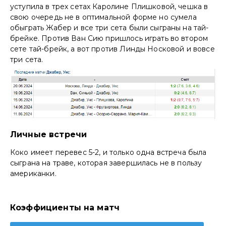
уступила в трех сетах Каролине Плишковой, чешка в
свою очередь не в оптимальной форме но сумела
обыграть Жабер и все три сета были сыграны на тай-
брейке. Против Ван Сию пришлось играть во втором
сете тай-брейк, а вот против Линды Носковой и вовсе
три сета.
Личные встречи
Коко имеет перевес 5-2, и только одна встреча была
сыграна на траве, которая завершилась не в пользу
американки.
Коэффициенты на матч