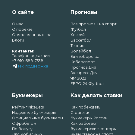
О сайте
Прогнозы
О нас
Все прогнозы на спорт
О проекте
Футбол
Ответственная игра
Хоккей
Блоги
Баскетбол
Теннис
Контакты:
Волейбол
Телефон редакции
Единоборства
+7-910-688-7538
Киберспорт
Тех. поддержка
Прогноз Дня
Экспресс Дня
ЧМ 2022
ЕВРО-24 Футбол
Букмекеры
Как делать ставки
Рейтинг NiceBets
Как побеждать
Надежные букмекеры
Стратегия
Официальные букмекеры
Букмекеры России
С фрибетом
Как работают
По бонусу
букмекерские конторы
Для мобильных
Виды ставок на спорт