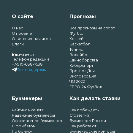
О сайте
Прогнозы
О нас
Все прогнозы на спорт
О проекте
Футбол
Ответственная игра
Хоккей
Блоги
Баскетбол
Теннис
Контакты:
Волейбол
Телефон редакции
Единоборства
+7-910-688-7538
Киберспорт
Тех. поддержка
Прогноз Дня
Экспресс Дня
ЧМ 2022
ЕВРО-24 Футбол
Букмекеры
Как делать ставки
Рейтинг NiceBets
Как побеждать
Надежные букмекеры
Стратегия
Официальные букмекеры
Букмекеры России
С фрибетом
Как работают
По бонусу
букмекерские конторы