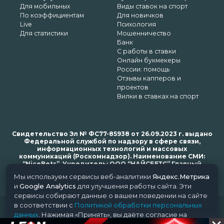
Для мобильных
Виды ставок на спорт
По коэффициентам
Для новичков
Live
Психология
Для статистики
Мошенничество
Банк
С работы в ставки
Онлайн букмекеры
России: помощь
Отзывы капперов и
проектов
Вилки в ставках на спорт
Свидетельство Эл № ФС77-85938 от 26.09.2023 г. выдано
Федеральной службой по надзору в сфере связи,
информационных технологий и массовых
коммуникаций (Роскомнадзор). Наименование СМИ:
“NiceBets”. Учредитель: ООО “НАЙСБЕТС” Главный
редактор: Харьков Н.Н. Почта редакции: support@nice-
Мы используем сервисы веб-аналитики
Яндекс.Метрика
bets.ru
и
Google Analytics
для улучшения работы сайта. Эти
сервисы собирают данные о вашем поведении на сайте
в соответствии с
Политикой обработки персональных
© 2018-2024 NiceBets. 18+
данных
. Нажимая «Принять», вы даёте согласие на