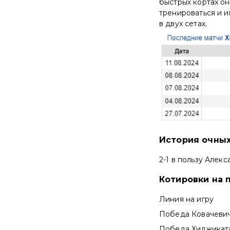
быстрых кортах о
тренироваться и и
в двух сетах.
История очных
2-1 в пользу Алек
Котировки на 
Линия на игру
Победа Ковачевич 
Победа Хиджиката 