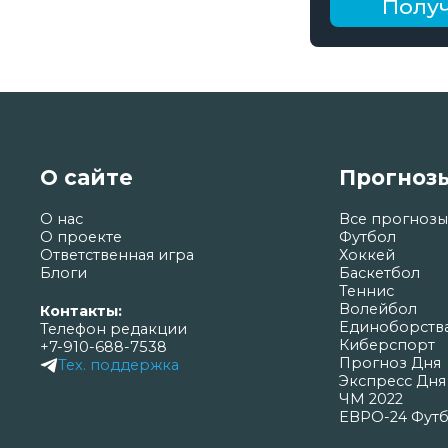
Получ
О сайте
Прогноз
О нас
Все прогнозы
О проекте
Футбол
Ответственная игра
Хоккей
Блоги
Баскетбол
Теннис
Волейбол
Контакты:
Единоборств
Телефон редакции
Киберспорт
+7-910-688-7538
Прогноз Дня
Тех. поддержка
Экспресс Дня
ЧМ 2022
ЕВРО-24 Фут