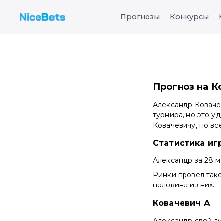
Прогнозы
Конкурсы
Прогноз на Ко
Александр Ковачев
турнира, но это у
Ковачевичу, но вс
Статистика иг
Александр за 28 м
Ринки провел тако
половине из них.
Ковачевич А
Александр свой лу