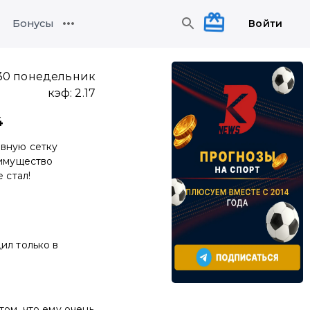
Войти
Бонусы
:30 понедельник
кэф:
2.17
4
овную сетку
еимущество
 стал!
ил только в
том, что ему очень