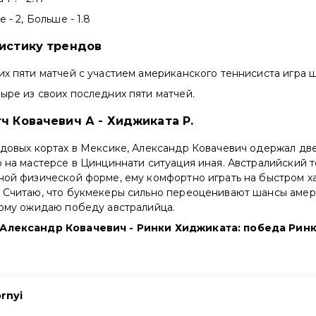
 - 2, Больше - 1.8
тистику трендов
их пяти матчей с участием американского теннисиста игра ш
ыре из своих последних пяти матчей.
ч Ковачевич А - Хиджиката Р.
рдовых кортах в Мексике, Александр Ковачевич одержал дв
о на мастерсе в Цинциннати ситуация иная. Австралийский 
ной физической форме, ему комфортно играть на быстром х
. Считаю, что букмекеры сильно переоценивают шансы аме
тому ожидаю победу австралийца.
 Александр Ковачевич - Ринки Хиджиката: победа Рин
rnyi