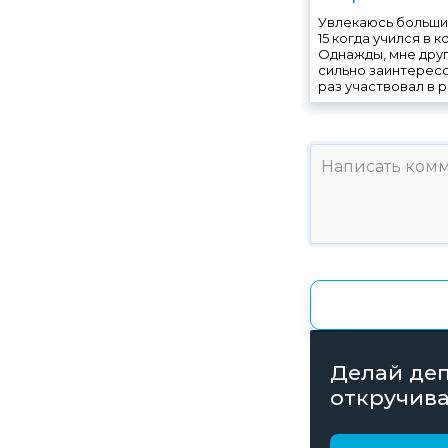
Увлекаюсь большим
15 когда учился в
Однажды, мне друг
сильно заинтерес
раз участвовал в 
Делай деп
откручива
получай б
рублей