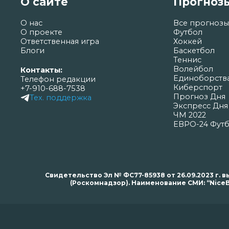
О сайте
Прогноз
О нас
Все прогнозы
О проекте
Футбол
Ответственная игра
Хоккей
Блоги
Баскетбол
Теннис
Волейбол
Контакты:
Единоборств
Телефон редакции
Киберспорт
+7-910-688-7538
Прогноз Дня
Тех. поддержка
Экспресс Дня
ЧМ 2022
ЕВРО-24 Фут
Свидетельство Эл № ФС77-85938 от 26.09.2023 г
(Роскомнадзор). Наименование СМИ: “NiceB