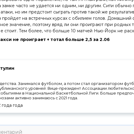
а замке часто не удается ни одним, ни другим. Сити обычн
 атаки, но им предстоит сыграть против такой же результат
ч пройдет на встречных курсах с обилием голов. Домашний 
ное значение, поэтому вряд ли они проиграют при родных т
е стоит. Тем более, что больше 10 матчей Нью-Йорк не рас
акси не проиграет + тотал больше 2,5 за 2.06
атулин
 детства. Занимался футболом, а потом стал организатором фут
убликанского уровней. Вице-президент Ассоциации любительск
 событиями в Национальной Баскетбольной Лиги. Больше предп
нозами активно занимаюсь с 2021 года.
2 года
года