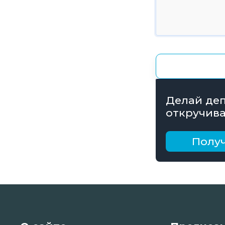
Делай деп
откручива
получай б
рублей
Получ