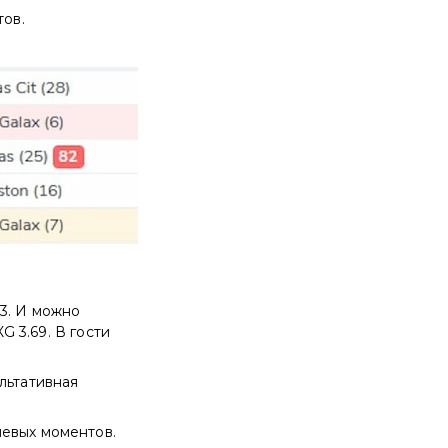
тов.
-3. И можно
G 3.69. В гости
льтативная
левых моментов.