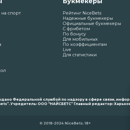
ы
Букмекеры
 на спорт
Рейтинг NiceBets
Надежные букмекеры
Официальные букмекеры
С фрибетом
По бонусу
Для мобильных
а
По коэффициентам
Live
Для статистики
бол
. выдано Федеральной службой по надзору в сфере связи, инф
ets”. Учредитель: ООО “НАЙСБЕТС” Главный редактор: Харьков 
© 2018-2024 NiceBets. 18+