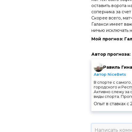
оставить ворота н
соперника за счет
Скорее всего, мат
Галакси имеет важ
ничью исключать н
Мой прогноз: Гал
Автор прогноза
:
Равиль Гин
Автор NiceBets
В спорте с самого
городского и Респ
Активно слежу за
виды спорта. Прог
Опыт в ставках с