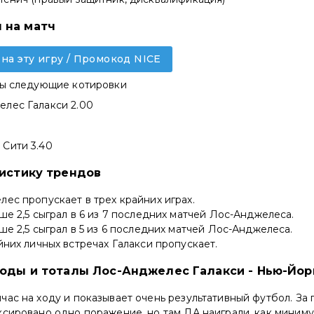
 на матч
 на эту игру / Промокод NICE
ны следующие котировки
лес Галакси 2.00
Сити 3.40
тистику трендов
ес пропускает в трех крайних играх.
ше 2,5 сыграл в 6 из 7 последних матчей Лос-Анджелеса.
ше 2,5 сыграл в 5 из 6 последних матчей Лос-Анджелеса.
йних личных встречах Галакси пропускает.
ходы и тоталы Лос-Анджелес Галакси - Нью-Йор
ас на ходу и показывает очень результативный футбол. За
сировано одно поражение, но там ЛА наиграли, как миниму