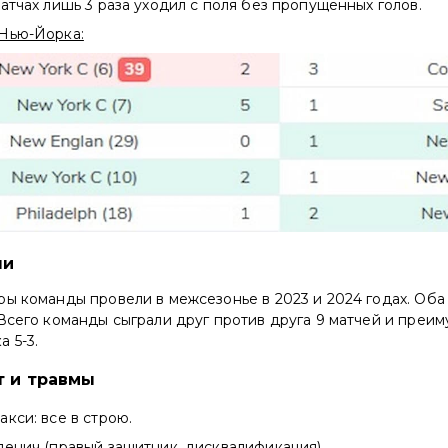
атчах лишь 3 раза уходил с поля без пропущенных голов.
Нью-Йорка:
чи
ы команды провели в межсезонье в 2023 и 2024 годах. Оба
Всего команды сыграли друг против друга 9 матчей и преи
 5-3.
т и травмы
кси: все в строю.
ленич (правый защитник, дисквалификация)