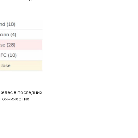
джелес в последних
стояниях этих