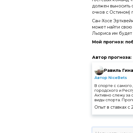
должен выносить с
очков с Остином) 
Сан-Хосе Эртквейк
может найти свою 
Льориса им будет 
Мой прогноз: поб
Автор прогноза
:
Равиль Гин
Автор NiceBets
В спорте с самого
городского и Респ
Активно слежу за
виды спорта. Прог
Опыт в ставках с