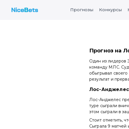
Прогнозы
Конкурсы
Прогноз на Л
Один из лидеров 
команду МЛС. Судя
обыгрывал своего 
результат и прерв
Лос-Анджелес
Лос-Анджелес пре
туре сыграли внич
этом сыграли в за
Стоит отметить, ч
Сыграла 9 матчей и