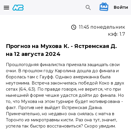
Войти
11:45 понедельник
кэф:
1.7
Прогноз на Мухова К. - Ястремская Д.
на 12 августа 2024
Прошлогодняя финалистка приехала защищать свои
очки. В прошлом году Каролина дошла до финала и
боролась там с Гауфф. Однако американка была
неутомима. Встреча закончилась победой Коко в двух
сетах (6:4, 6:3). По правде говоря, не верится, что при
нынешней форме чешке удастся дойти до финала. Но
то, что Мухова на этом турнире будет мотивирована -
факт. Против неё выйдет Ястремская Даяна.
Примечательно, но недавно она снялась с матча в
Торонто из микротравмы кисти. Раз она тут, значит,
успела так быстро восстановиться? Скоро увидим.