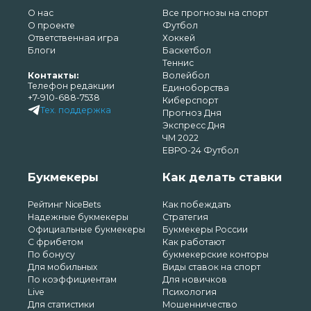
О нас
Все прогнозы на спорт
О проекте
Футбол
Ответственная игра
Хоккей
Блоги
Баскетбол
Теннис
Контакты:
Волейбол
Телефон редакции
Единоборства
+7-910-688-7538
Киберспорт
Тех. поддержка
Прогноз Дня
Экспресс Дня
ЧМ 2022
ЕВРО-24 Футбол
Букмекеры
Как делать ставки
Рейтинг NiceBets
Как побеждать
Надежные букмекеры
Стратегия
Официальные букмекеры
Букмекеры России
С фрибетом
Как работают
По бонусу
букмекерские конторы
Для мобильных
Виды ставок на спорт
По коэффициентам
Для новичков
Live
Психология
Для статистики
Мошенничество