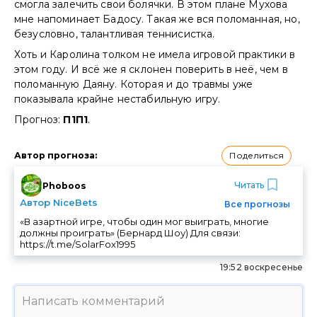
смогла залечить свои болячки. В этом плане Мухова
мне напоминает Бадосу. Такая же вся поломанная, но,
безусловно, талантливая теннисистка.
Хоть и Каролина толком не имела игровой практики в
этом году. И всё же я склонен поверить в неё, чем в
поломанную Даяну. Которая и до травмы уже
показывала крайне нестабильную игру.
Прогноз:
П1П1
.
Поделиться
Автор прогноза
:
Читать
Phoboos
Автор NiceBets
Все прогнозы
«В азартной игре, чтобы один мог выиграть, многие
должны проиграть» (Бернард Шоу) Для связи:
https://t.me/SolarFox1995
19:52 воскресенье