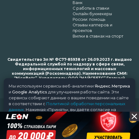
Банк
С работы в ставки
Онлайн букмекеры
России: помощь
Отзывы капперов и
проектов
Вилки в ставках на спорт
Свидетельство Эл № ФС77-85938 от 26.09.2023 г. выдано
Федеральной службой по надзору в сфере связи,
информационных технологий и массовых
коммуникаций (Роскомнадзор). Наименование СМИ:
“NiceBets”. Учредитель: ООО “НАЙСБЕТС” Главный
редактор: Харьков Н.Н. Почта редакции: support@nice-
Мы используем сервисы веб-аналитики
Яндекс.Метрика
bets.ru
и
Google Analytics
для улучшения работы сайта. Эти
сервисы собирают данные о вашем поведении на сайте
в соответствии с
Политикой обработки персональных
© 2018-2024 NiceBets. 18+
данных
. Нажимая «Принять», вы даёте согласие на
обработку ваших данных этими сервисами.
Принять
Отклонить