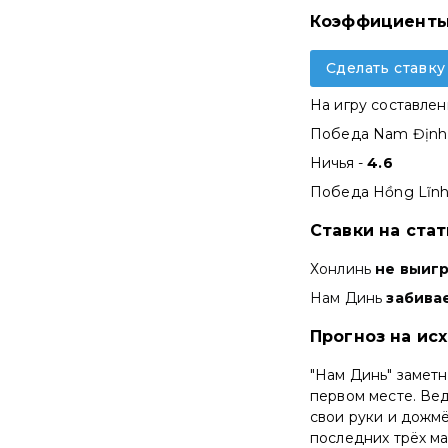
Коэффициенты
Сделать ставку
На игру составле
Победа Nam Định
Ничья -
4.6
Победа Hồng Lĩnh
Ставки на ста
Хонлинь
не выиг
Нам Динь
забива
Прогноз на исх
"Нам Динь" заметн
первом месте. Вед
свои руки и дожмё
последних трёх ма