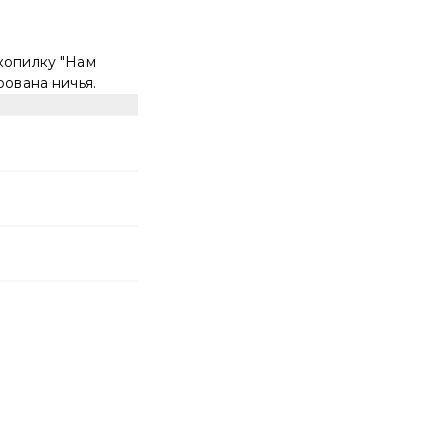
копилку "Нам
рована ничья.