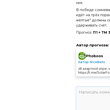
них.
В победе сомневат
идёт на трёх пора
жёлтые" должны с
удерживать счёт.
Прогноз:
П1 + ТМ 3
Автор прогноза
:
Phoboos
Автор NiceBets
«В азартной игре,
https://t.me/SolarF