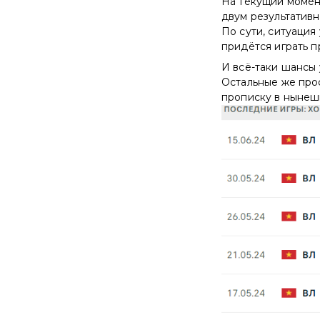
На текущий момент
двум результативн
По сути, ситуация
придётся играть п
И всё-таки шансы 
Остальные же прос
прописку в нынеш