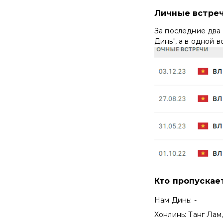
Личные встре
За последние два 
Динь", а в одной 
Кто пропускае
Нам Динь: -
Хонлинь: Танг Лам