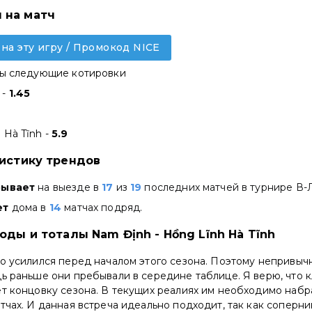
 на матч
 на эту игру / Промокод NICE
ны следующие котировки
 -
1.45
 Hà Tĩnh -
5.9
тистику трендов
рывает
на выезде в
17
из
19
последних матчей в турнире В-Л
ет
дома в
14
матчах подряд.
оды и тоталы Nam Định - Hồng Lĩnh Hà Tĩnh
о усилился перед началом этого сезона. Поэтому непривычн
ь раньше они пребывали в середине таблице. Я верю, что к
т концовку сезона. В текущих реалиях им необходимо набра
тчах. И данная встреча идеально подходит, так как соперн