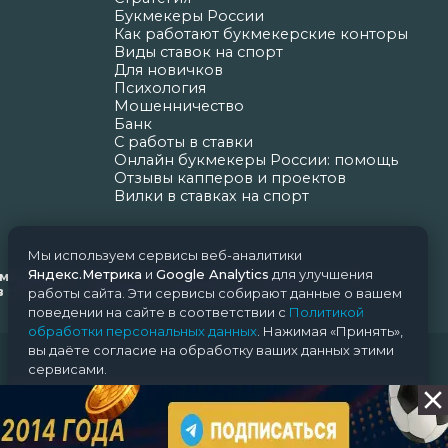
Букмекеры России
Как работают букмекерские конторы
Виды ставок на спорт
Для новичков
Психология
Мошенничество
Банк
С работы в ставки
Онлайн букмекеры России: помощь
Отзывы капперов и проектов
Вилки в ставках на спорт
Мы используем сервисы веб-аналитики
Яндекс.Метрика
и
Google Analytics
для улучшения
ормационных технологий и массовых коммуникаций
Н.Н. Почта редакции: support@nice-bets.ru
работы сайта. Эти сервисы собирают данные о вашем
поведении на сайте в соответствии с
Политикой
обработки персональных данных
. Нажимая «Принять»,
вы даёте согласие на обработку ваших данных этими
сервисами.
Принять
Отклонить