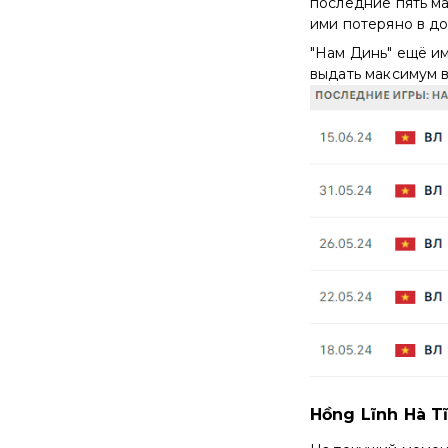
последние пять м
ими потеряно в до
"Нам Динь" ещё им
выдать максимум в
Hồng Lĩnh Hà T