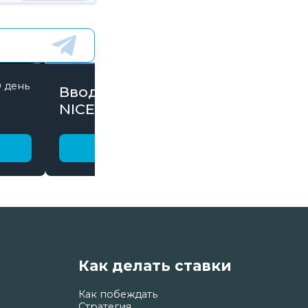
0 день
843 дней
Вводи Промокод
NICE15000 и забирай
бонусы
Получить бонус
Как делать ставки
Как побеждать
Стратегия