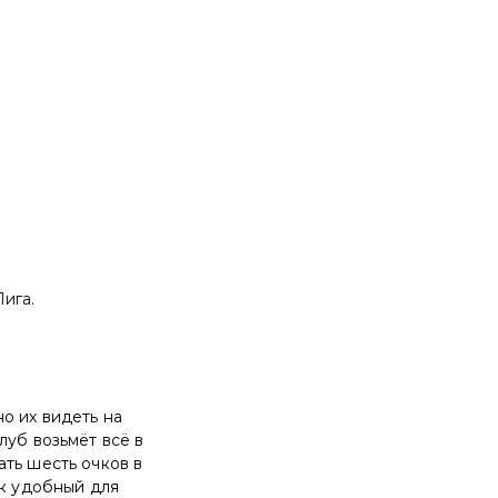
ига.
о их видеть на
луб возьмёт всё в
ть шесть очков в
ик удобный для