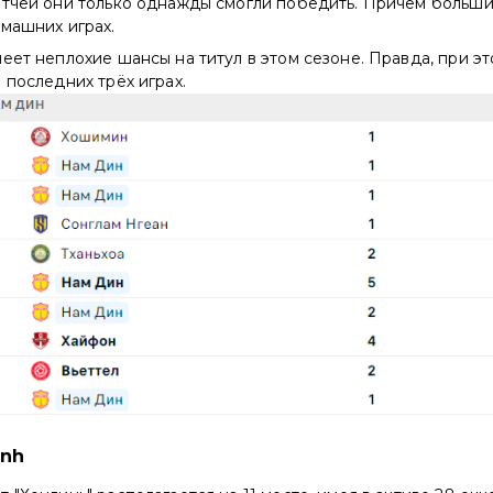
атчей они только однажды смогли победить. Причём больши
машних играх.
еет неплохие шансы на титул в этом сезоне. Правда, при 
 последних трёх играх.
ĩnh