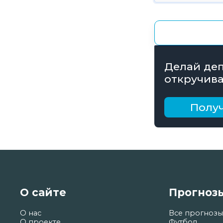
Делай деп
откручива
получай б
рублей
Получ
О сайте
Прогноз
О нас
Все прогнозы
О проекте
Футбол