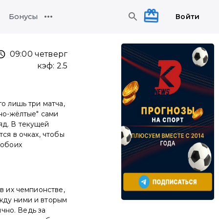
Войти
Бонусы
09:00 четверг
кэф:
2.5
о лишь три матча,
сно-жёлтые" сами
яд. В текущей
ся в очках, чтобы
 обоих
в их чемпионстве,
жду ними и вторым
ично. Ведь за