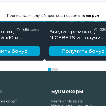
Подпишись и получай прогнозы первым в
телеграм
-585 день
-22
озит,
Введи промокод
й х10 и
NICEBETS и получи
онус до 10000
26000₽ поэтапно
ить бонус
Получить бонус
ы
Букмекеры
 на спорт
Рейтинг NiceBets
Надежные букмекеры