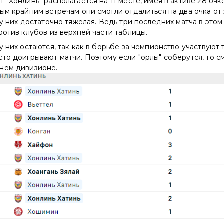
 "Хонлинь" располагается на 11 месте, имея в активе 28 очк
ым крайним встречам они смогли отдалиться на два очка от
 у них достаточно тяжелая. Ведь три последних матча в этом
ротив клубов из верхней части таблицы.
у них остаются, так как в борьбе за чемпионство участвуют 
то доигрывают матчи. Поэтому если "орлы" соберутся, то с
нем дивизионе.