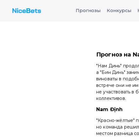
Прогнозы
Конкурсы
Прогноз на Na
"Нам Динь" продол
а "Бин Динь" зани
виноваты в подоб
встрече они не им
не участвовать в 
коллективов.
Nam Định
"Красно-жёлтые" п
но команда решил
местом разница сос