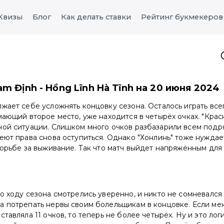
Квизы
Блог
Как делать ставки
Рейтинг букмекеров
m Định - Hồng Lĩnh Hà Tĩnh на 20 июня 2024
жает себе усложнять концовку сезона. Осталось играть всег
мающий второе место, уже находится в четырёх очках. "Кра
ной ситуации. Слишком много очков разбазарили всем подр
еют права снова оступиться. Однако "Хонлинь" тоже нуждает
борьбе за выживание. Так что матч выйдет напряжённым для
о ходу сезона смотрелись уверенно, и никто не сомневался 
а потрепать нервы своим болельщикам в концовке. Если ме
тавляла 11 очков, то теперь не более четырёх. Ну и это лог