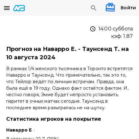
Войти
14:00 суббота
кэф:
1.87
Прогноз на Наварро Е. - Таунсенд Т. на
10 августа 2024
В рамках 1/4 женского тысячника в Торонто встретятся
Наварро и Таунсенд. Что примечательно, так это то,
что Тейлор ведёт по личным встречам. Правда, она
была ещё в 19 году. Однако факт остаётся фактом. И,
честно говоря, Эмме будет непросто установить
паритет в очных матчах сегодня. Таунсенд в
последнее время разыгралась не на шутку.
Статистика игроков на покрытие
Наварро Е
. :
В этом году: 22-7 (76%)