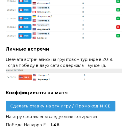
Личные встречи
Девчата встречались на грунтовом турнире в 2019.
Тогда победу в двух сетах одержала Таунсенд.
Коэффициенты на матч
Сделать ставку на эту игру / Промокод NICE
На игру составлены следующие котировки
Победа Наварро Е. -
1.48