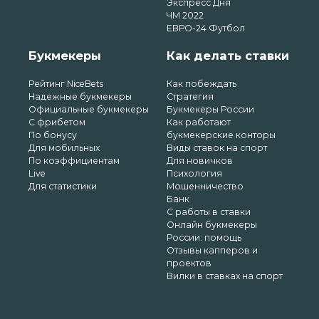
Экспресс Дня
ЧМ 2022
ЕВРО-24 Футбол
Букмекеры
Как делать ставки
Рейтинг NiceBets
Как побеждать
Надежные букмекеры
Стратегия
Официальные букмекеры
Букмекеры России
С фрибетом
Как работают
По бонусу
букмекерские конторы
Для мобильных
Виды ставок на спорт
По коэффициентам
Для новичков
Live
Психология
Для статистики
Мошенничество
Банк
С работы в ставки
Онлайн букмекеры
России: помощь
Отзывы капперов и
проектов
Вилки в ставках на спорт