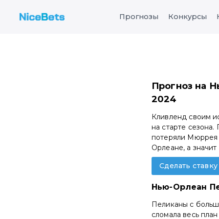
Прогнозы
Конкурсы
Прогноз на Н
2024
Кливленд своим ис
на старте сезона.
потеряли Мюррея и
Орлеане, а значи
Сделать ставк
Нью-Орлеан П
Пеликаны с больш
сломала весь план