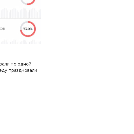
рали по одной
беду праздновали