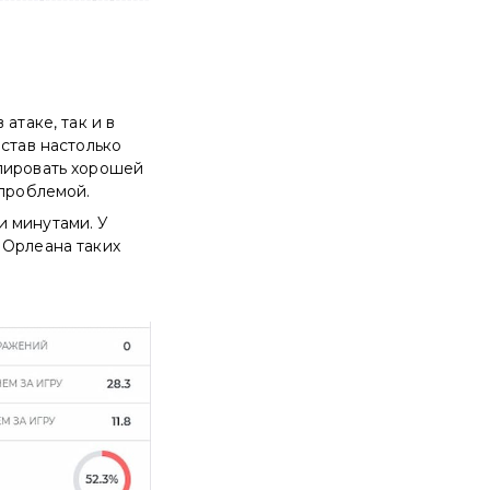
атаке, так и в
остав настолько
елировать хорошей
 проблемой.
и минутами. У
 Орлеана таких