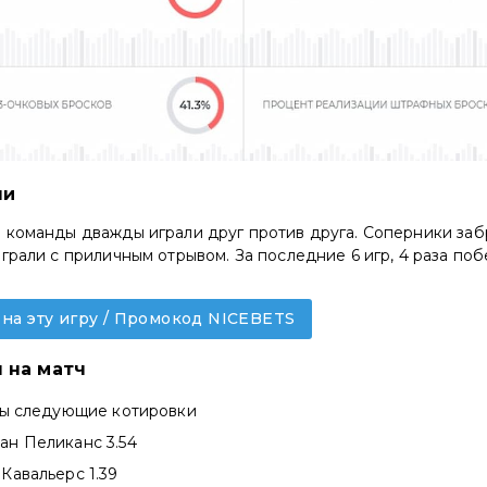
чи
 команды дважды играли друг против друга. Соперники заб
грали с приличным отрывом. За последние 6 игр, 4 раза по
 на эту игру / Промокод NICEBETS
 на матч
ны следующие котировки
н Пеликанс 3.54
Кавальерс 1.39