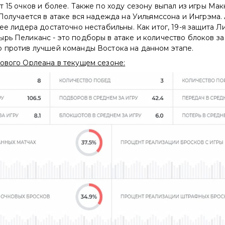
т 15 очков и более. Также по ходу сезону выпал из игры Мак
 Получается в атаке вся надежда на Уильямссона и Ингрэма. 
ее лидера достаточно нестабильны. Как итог, 19-я защита Лиг
рь Пеликанс - это подборы в атаке и количество блоков за 
о против лучшей команды Востока на данном этапе.
ового Орлеана в текущем сезоне: