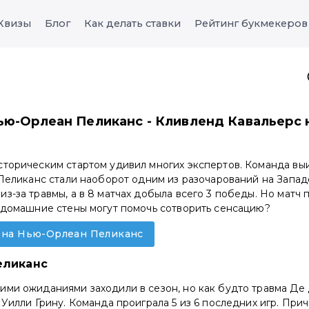
Квизы
Блог
Как делать ставки
Рейтинг букмекеров
ью-Орлеан Пеликанс - Кливленд Кавальерс 
торическим стартом удивил многих экспертов. Команда выи
 Пеликанс стали наоборот одним из разочарований на Запад
з-за травмы, а в 8 матчах добыла всего 3 победы. Но матч
т домашние стены могут помочь сотворить сенсацию?
у на Нью-Орлеан Пеликанс
еликанс
ими ожиданиями заходили в сезон, но как будто травма Д
 Уилли Грину. Команда проиграла 5 из 6 последних игр. Пр