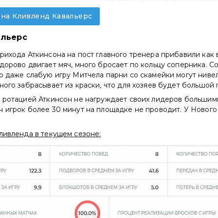
 на Кливленд Кавальерс
альерс
рихода Аткинсона на пост главного тренера прибавили как в 
дорово двигает мяч, много бросает по кольцу соперника. С
то даже слабую игру Митчела парни со скамейки могут нив
ного забрасывает из краски, что для хозяев будет большой
й ротацией Аткинсон не нагруждает своих лидеров большим
 игрок более 30 минут на площадке не проводит. У Нового
ливленда в текущем сезоне: