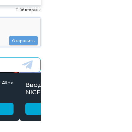
11:06 вторник
Отправить
8 день
845 дней
Вводи Промокод
NICE15000 и забирай
бонусы
Получить бонус