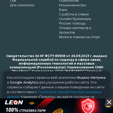
Live
Психология
Для статистики
Мошенничество
Банк
С работы в ставки
Онлайн букмекеры
России: помощь
Отзывы капперов и
проектов
Вилки в ставках на спорт
Свидетельство Эл № ФС77-85938 от 26.09.2023 г. выдано
Федеральной службой по надзору в сфере связи,
информационных технологий и массовых
коммуникаций (Роскомнадзор). Наименование СМИ:
“NiceBets”. Учредитель: ООО “НАЙСБЕТС” Главный
редактор: Харьков Н.Н. Почта редакции: support@nice-
Мы используем сервисы веб-аналитики
Яндекс.Метрика
bets.ru
и
Google Analytics
для улучшения работы сайта. Эти
сервисы собирают данные о вашем поведении на сайте
в соответствии с
Политикой обработки персональных
© 2018-2024 NiceBets. 18+
данных
. Нажимая «Принять», вы даёте согласие на
обработку ваших данных этими сервисами.