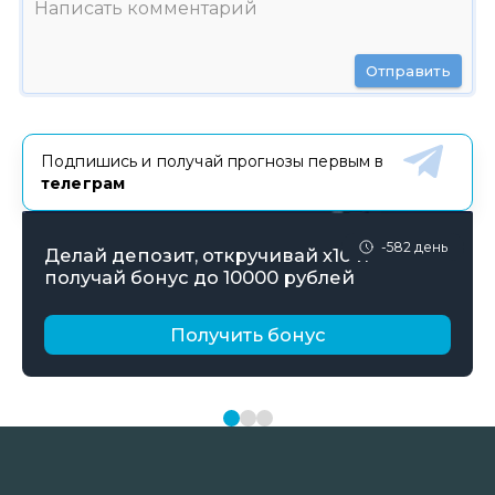
Отправить
Подпишись и получай прогнозы первым в
телеграм
-582 день
Делай депозит, откручивай х10 и
получай бонус до 10000 рублей
Получить бонус