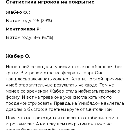
Статистика игроков на покрытие
Жабео О
. :
В этом году: 2-5 (29%)
Монтгомери Р
.:
В этом году: 8-4 (67%)
Жабер О.
Нынешний сезон для туниски также не обошелся без
травм. В игровом отрезке февраль - март Онс
пришлось залечивать колено. Кстати, по этой причине
у неё отвратительные результаты на харде. Тем не
менее со временем Жабер стала набирать прежнюю
форму. И вот на траве она уже смогла хоть что-то
продемонстрировать. Правда, на Уимблдоне вылетела
довольно быстро: в третьем круге от Свитолиной.
Пока что не приходиться говорить о стабильности в
игре туниске. А на текущем покрытии она уже не
играла больше четырёх месяцев.