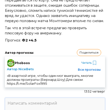
передвигается по корту. Она не предпочитает
отсиживаться в защите, ожидая ошибок соперницы.
Безусловно, сломить натиск туниской теннисистке ей
вряд ли удастся. Однако захватить инициативу на
первую половину матча Монтгомери вполне по силам.
Так что в этой встрече предлагаю проверить
плюсовую фору на американку.
Прогноз:
Ф2 +4.5
Поделиться
Автор прогноза
:
Читать
Phoboos
Автор NiceBets
Все прогнозы
«В азартной игре, чтобы один мог выиграть, многие
должны проиграть» (Бернард Шоу) Для связи:
https://t.me/SolarFox1995
13:52 четверг