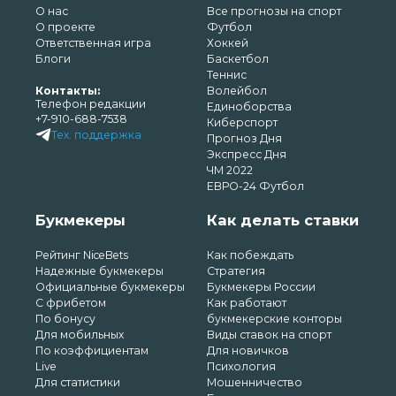
О нас
Все прогнозы на спорт
О проекте
Футбол
Ответственная игра
Хоккей
Блоги
Баскетбол
Теннис
Контакты:
Волейбол
Телефон редакции
Единоборства
+7-910-688-7538
Киберспорт
Тех. поддержка
Прогноз Дня
Экспресс Дня
ЧМ 2022
ЕВРО-24 Футбол
Букмекеры
Как делать ставки
Рейтинг NiceBets
Как побеждать
Надежные букмекеры
Стратегия
Официальные букмекеры
Букмекеры России
С фрибетом
Как работают
По бонусу
букмекерские конторы
Для мобильных
Виды ставок на спорт
По коэффициентам
Для новичков
Live
Психология
Для статистики
Мошенничество