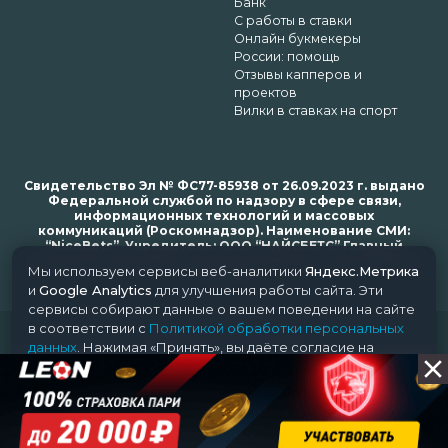
Банк
С работы в ставки
Онлайн букмекеры
России: помощь
Отзывы капперов и
проектов
Вилки в ставках на спорт
Свидетельство Эл № ФС77-85938 от 26.09.2023 г. выдано
Федеральной службой по надзору в сфере связи,
информационных технологий и массовых
коммуникаций (Роскомнадзор). Наименование СМИ:
“NiceBets”. Учредитель: ООО “НАЙСБЕТС” Главный
редактор: Харьков Н.Н. Почта редакции: support@nice-
Мы используем сервисы веб-аналитики
Яндекс.Метрика
bets.ru
и
Google Analytics
для улучшения работы сайта. Эти
сервисы собирают данные о вашем поведении на сайте
в соответствии с
Политикой обработки персональных
© 2018-2024 NiceBets. 18+
данных
. Нажимая «Принять», вы даёте согласие на
обработку ваших данных этими сервисами.
Принять
Отклонить