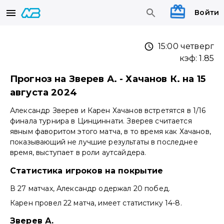
Войти
15:00 четверг
кэф:
1.85
Прогноз на Зверев А. - Хачанов К. на 15
августа 2024
Александр Зверев и Карен Хачанов встретятся в 1/16
финала турнира в Цинциннати. Зверев считается
явным фаворитом этого матча, в то время как Хачанов,
показывающий не лучшие результаты в последнее
время, выступает в роли аутсайдера.
Статистика игроков на покрытие
В 27 матчах, Александр одержал 20 побед.
Карен провел 22 матча, имеет статистику 14-8.
Зверев А.