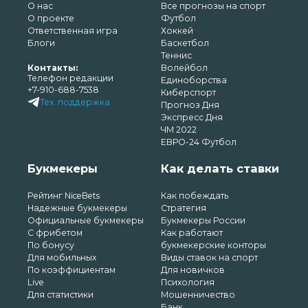
О нас
Все прогнозы на спорт
О проекте
Футбол
Ответственная игра
Хоккей
Блоги
Баскетбол
Теннис
Контакты:
Волейбол
Телефон редакции
Единоборства
+7-910-688-7538
Киберспорт
Тех. поддержка
Прогноз Дня
Экспресс Дня
ЧМ 2022
ЕВРО-24 Футбол
Букмекеры
Как делать ставки
Рейтинг NiceBets
Как побеждать
Надежные букмекеры
Стратегия
Официальные букмекеры
Букмекеры России
С фрибетом
Как работают
По бонусу
букмекерские конторы
Для мобильных
Виды ставок на спорт
По коэффициентам
Для новичков
Live
Психология
Для статистики
Мошенничество
Банк