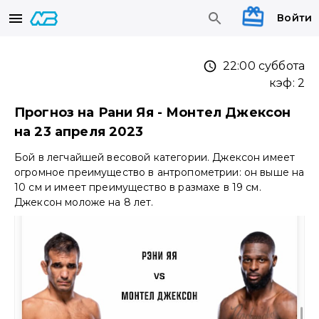
Войти
22:00 суббота
кэф:
2
Прогноз на Рани Яя - Монтел Джексон
на 23 апреля 2023
Бой в легчайшей весовой категории. Джексон имеет
огромное преимущество в антропометрии: он выше на
10 см и имеет преимущество в размахе в 19 см.
Джексон моложе на 8 лет.