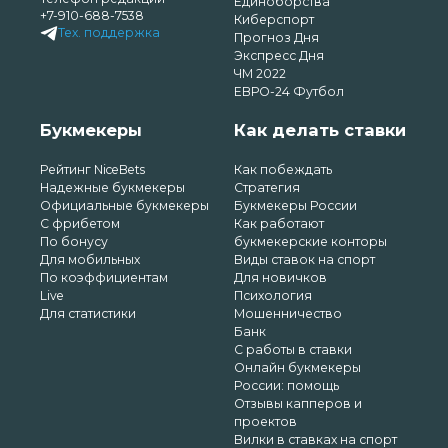
Единоборства
+7-910-688-7538
Киберспорт
Тех. поддержка
Прогноз Дня
Экспресс Дня
ЧМ 2022
ЕВРО-24 Футбол
Букмекеры
Как делать ставки
Рейтинг NiceBets
Как побеждать
Надежные букмекеры
Стратегия
Официальные букмекеры
Букмекеры России
С фрибетом
Как работают
По бонусу
букмекерские конторы
Для мобильных
Виды ставок на спорт
По коэффициентам
Для новичков
Live
Психология
Для статистики
Мошенничество
Банк
С работы в ставки
Онлайн букмекеры
России: помощь
Отзывы капперов и
проектов
Вилки в ставках на спорт