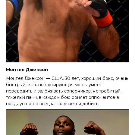
Монтел Джексон
Монтел Джексон — США, 30 лет, хороший бокс, очень
быстрый, есть нокаутирующая мощь, умеет
переводить и залёживать соперников, непробитый,
тяжелый панч, в каждом бою роняет оппонентов в
нокдаун но не всегда получается добить.