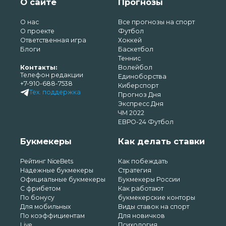
О сайте
Прогнозы
О нас
Все прогнозы на спорт
О проекте
Футбол
Ответственная игра
Хоккей
Блоги
Баскетбол
Теннис
Контакты:
Волейбол
Телефон редакции
Единоборства
+7-910-688-7538
Киберспорт
Тех. поддержка
Прогноз Дня
Экспресс Дня
ЧМ 2022
ЕВРО-24 Футбол
Букмекеры
Как делать ставки
Рейтинг NiceBets
Как побеждать
Надежные букмекеры
Стратегия
Официальные букмекеры
Букмекеры России
С фрибетом
Как работают
По бонусу
букмекерские конторы
Для мобильных
Виды ставок на спорт
По коэффициентам
Для новичков
Live
Психология