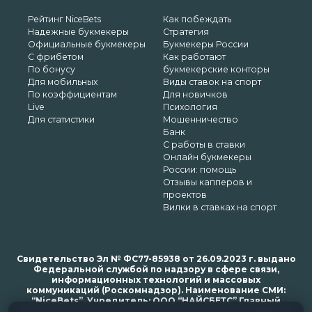
Рейтинг NiceBets
Как побеждать
Надежные букмекеры
Стратегия
Официальные букмекеры
Букмекеры России
С фрибетом
Как работают
По бонусу
букмекерские конторы
Для мобильных
Виды ставок на спорт
По коэффициентам
Для новичков
Live
Психология
Для статистики
Мошенничество
Банк
С работы в ставки
Онлайн букмекеры
России: помощь
Отзывы капперов и
проектов
Вилки в ставках на спорт
Свидетельство Эл № ФС77-85938 от 26.09.2023 г. выдано
Федеральной службой по надзору в сфере связи,
информационных технологий и массовых
коммуникаций (Роскомнадзор). Наименование СМИ:
“NiceBets”. Учредитель: ООО “НАЙСБЕТС” Главный
редактор: Харьков Н.Н. Почта редакции: support@nice-