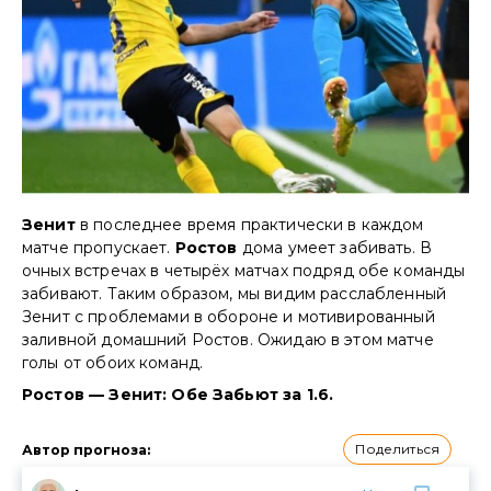
Зенит
в последнее время практически в каждом
матче пропускает.
Ростов
дома умеет забивать. В
очных встречах в четырёх матчах подряд обе команды
забивают. Таким образом, мы видим расслабленный
Зенит с проблемами в обороне и мотивированный
заливной домашний Ростов. Ожидаю в этом матче
голы от обоих команд.
Ростов — Зенит: Обе Забьют за 1.6.
Поделиться
Автор прогноза
: