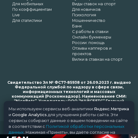
Для мобильных
Виды ставок на спорт
По коэффициентам
Для новичков
Live
Психология
Для статистики
Мошенничество
Банк
С работы в ставки
Онлайн букмекеры
России: помощь
Отзывы капперов и
проектов
Вилки в ставках на спорт
Свидетельство Эл № ФС77-85938 от 26.09.2023 г. выдано
Федеральной службой по надзору в сфере связи,
информационных технологий и массовых
коммуникаций (Роскомнадзор). Наименование СМИ:
“NiceBets”. Учредитель: ООО “НАЙСБЕТС” Главный
редактор: Харьков Н.Н. Почта редакции: support@nice-
Мы используем сервисы веб-аналитики
Яндекс.Метрика
bets.ru
и
Google Analytics
для улучшения работы сайта. Эти
сервисы собирают данные о вашем поведении на сайте
в соответствии с
Политикой обработки персональных
© 2018-2024 NiceBets. 18+
данных
. Нажимая «Принять», вы даёте согласие на