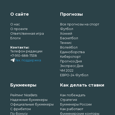
О сайте
Прогнозы
О нас
Все прогнозы на спорт
О проекте
Футбол
Ответственная игра
Хоккей
Блоги
Баскетбол
Теннис
Контакты:
Волейбол
Телефон редакции
Единоборства
+7-910-688-7538
Киберспорт
Тех. поддержка
Прогноз Дня
Экспресс Дня
ЧМ 2022
ЕВРО-24 Футбол
Букмекеры
Как делать ставки
Рейтинг NiceBets
Как побеждать
Надежные букмекеры
Стратегия
Официальные букмекеры
Букмекеры России
С фрибетом
Как работают
По бонусу
букмекерские конторы