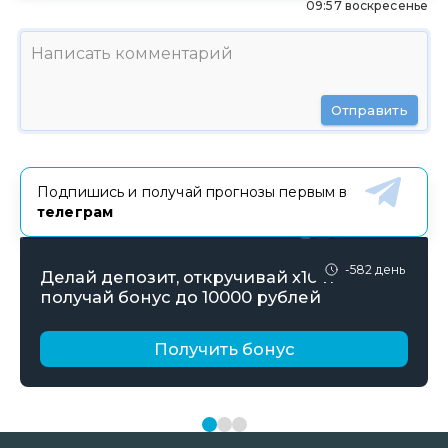
09:57 воскресенье
Отправить
Подпишись и получай прогнозы первым в
телеграм
-582 день
Делай депозит, откручивай х10 и
получай бонус до 10000 рублей
Получить бонус