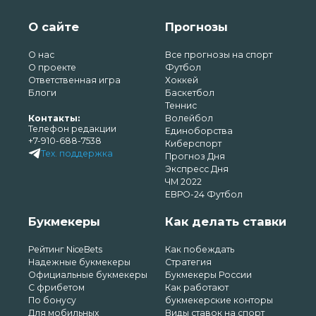
О сайте
Прогнозы
О нас
Все прогнозы на спорт
О проекте
Футбол
Ответственная игра
Хоккей
Блоги
Баскетбол
Теннис
Контакты:
Волейбол
Телефон редакции
Единоборства
+7-910-688-7538
Киберспорт
Тех. поддержка
Прогноз Дня
Экспресс Дня
ЧМ 2022
ЕВРО-24 Футбол
Букмекеры
Как делать ставки
Рейтинг NiceBets
Как побеждать
Надежные букмекеры
Стратегия
Официальные букмекеры
Букмекеры России
С фрибетом
Как работают
По бонусу
букмекерские конторы
Для мобильных
Виды ставок на спорт