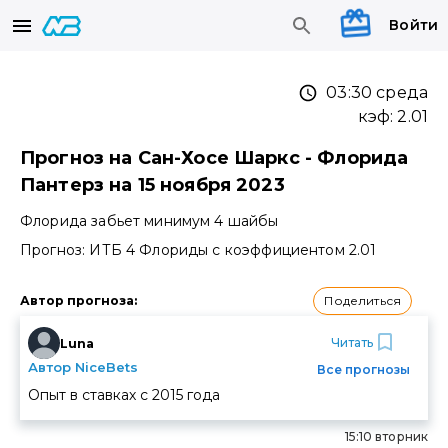
Войти
03:30 среда
кэф:
2.01
Прогноз на Сан-Хосе Шаркс - Флорида
Пантерз на 15 ноября 2023
Флорида забьет минимум 4 шайбы
Прогноз: ИТБ 4 Флориды с коэффициентом 2.01
Поделиться
Автор прогноза
:
Читать
Luna
Автор NiceBets
Все прогнозы
Опыт в ставках с
2015
года
15:10 вторник