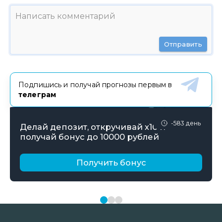
Отправить
Подпишись и получай прогнозы первым в
телеграм
-583 день
Делай депозит, откручивай х10 и
получай бонус до 10000 рублей
Получить бонус