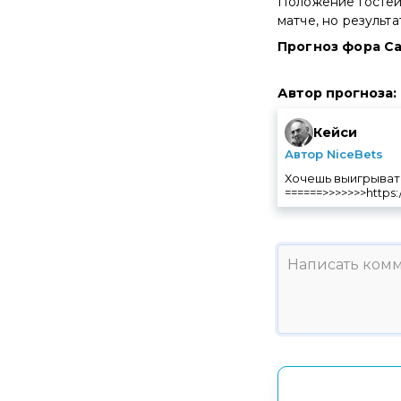
Положение гостей 
матче, но результ
Прогноз фора Сау
Автор прогноза
:
Кейси
Автор NiceBets
Хочешь выигрывать
======>>>>>>>https: