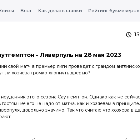
Квизы
Блог
Как делать ставки
Рейтинг букмекеров
1
аутгемптон - Ливерпуль на 28 мая 2023
ий свой матч в премьер лиги проведет с грандом английск
т ли хозяева громко хлопнуть дверью?
 неудачник этого сезона Саутгемптон. Однако как не сейча
 гостям нечего не надо от матча, как и хозяевам в принципе.
верпуля, довольно значимо. Так что считаю что хозяева в дв
рают.