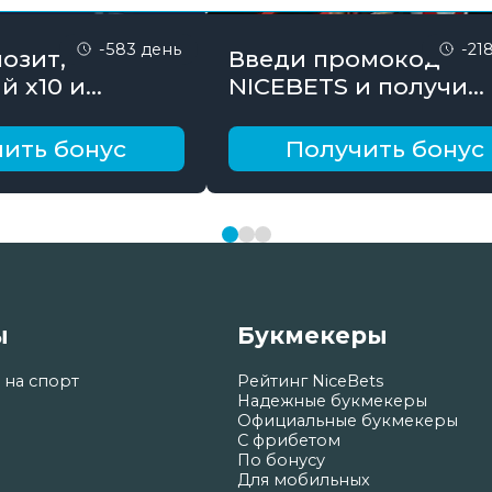
-583 день
-21
озит,
Введи промокод
й х10 и
NICEBETS и получи
онус до 10000
26000₽ поэтапно
ить бонус
Получить бонус
ы
Букмекеры
 на спорт
Рейтинг NiceBets
Надежные букмекеры
Официальные букмекеры
С фрибетом
По бонусу
Для мобильных