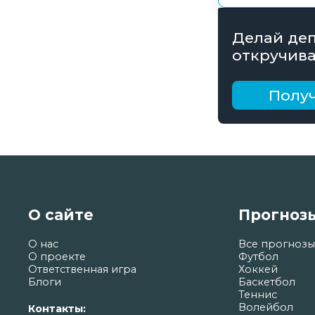
Делай деп
откручива
получай б
рублей
Получ
О сайте
Прогноз
О нас
Все прогнозы
О проекте
Футбол
Ответственная игра
Хоккей
Блоги
Баскетбол
Теннис
Волейбол
Контакты: