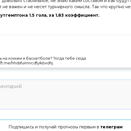
довольно стабильное, не знаю каким составом и как будут 
ат не важен и не несет турнирного смысла. Так что крупно не
тгемптона 1.5 гола, за 1,83 коэффициент.
 на хоккеи и баскетболе? Тогда тебе сюда
//t.me/hhdsfuimncdfyikbxdhj
Подпишись и получай прогнозы первым в
телеграм