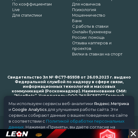
По коэффициентам
Для новичков
Live
Психология
Для статистики
Мошенничество
Банк
С работы в ставки
Онлайн букмекеры
России: помощь
Отзывы капперов и
проектов
Вилки в ставках на спорт
Свидетельство Эл № ФС77-85938 от 26.09.2023 г. выдано
Федеральной службой по надзору в сфере связи,
информационных технологий и массовых
коммуникаций (Роскомнадзор). Наименование СМИ:
“NiceBets”. Учредитель: ООО “НАЙСБЕТС” Главный
редактор: Харьков Н.Н. Почта редакции: support@nice-
Мы используем сервисы веб-аналитики
Яндекс.Метрика
bets.ru
и
Google Analytics
для улучшения работы сайта. Эти
сервисы собирают данные о вашем поведении на сайте
в соответствии с
Политикой обработки персональных
© 2018-2024 NiceBets. 18+
данных
. Нажимая «Принять», вы даёте согласие на
обработку ваших данных этими сервисами.