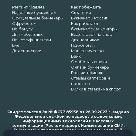
Рейтинг NiceBets
Как побеждать
Надежные букмекеры
Стратегия
Официальные букмекеры
Букмекеры России
С фрибетом
Как работают
По бонусу
букмекерские конторы
Для мобильных
Виды ставок на спорт
По коэффициентам
Для новичков
Live
Психология
Для статистики
Мошенничество
Банк
С работы в ставки
Онлайн букмекеры
России: помощь
Отзывы капперов и
проектов
Вилки в ставках на спорт
Свидетельство Эл № ФС77-85938 от 26.09.2023 г. выдано
Федеральной службой по надзору в сфере связи,
информационных технологий и массовых
коммуникаций (Роскомнадзор). Наименование СМИ:
“NiceBets”. Учредитель: ООО “НАЙСБЕТС” Главный
редактор: Харьков Н.Н. Почта редакции: support@nice-