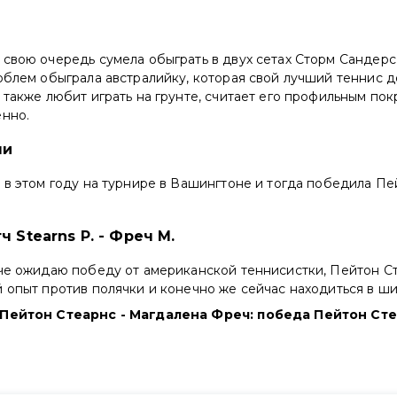
свою очередь сумела обыграть в двух сетах Сторм Сандерс 
облем обыграла австралийку, которая свой лучший теннис 
 также любит играть на грунте, считает его профильным пок
енно.
чи
 в этом году на турнире в Вашингтоне и тогда победила Пе
ч Stearns P. - Фреч М.
тче ожидаю победу от американской теннисистки, Пейтон С
 опыт против полячки и конечно же сейчас находиться в ш
 Пейтон Стеарнс - Магдалена Фреч: победа Пейтон Ст