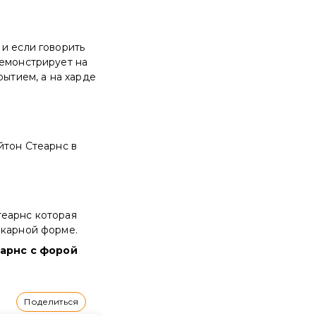
и если говорить
демонстрирует на
рытием, а на харде
йтон Стеарнс в
теарнс которая
икарной форме.
еарнс с форой
Поделиться