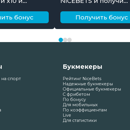
й х10 и
NICEBETS и получи
онус до 10000
26000₽ поэтапно
ить бонус
Получить бонус
ы
Букмекеры
 на спорт
Рейтинг NiceBets
Надежные букмекеры
Официальные букмекеры
С фрибетом
По бонусу
Для мобильных
а
По коэффициентам
Live
Для статистики