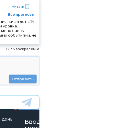
Читать
Все прогнозы
с начал лет с 14-
м уровне.
о меня очень
ыми событиями, не
12:35 воскресенье
Отправить
9 день
844 дней
Вводи Промокод