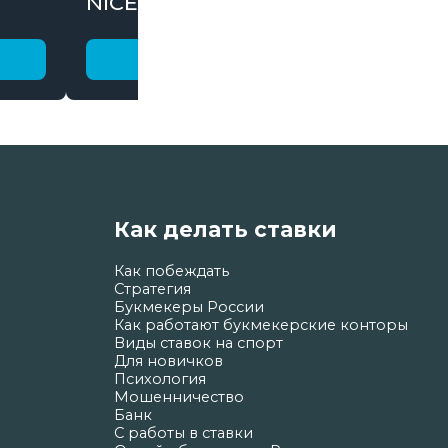
NICE15000 и забирай
бонусы
Получить бонус
Как делать ставки
Как побеждать
Стратегия
Букмекеры России
Как работают букмекерские конторы
Виды ставок на спорт
Для новичков
Психология
Мошенничество
Банк
С работы в ставки