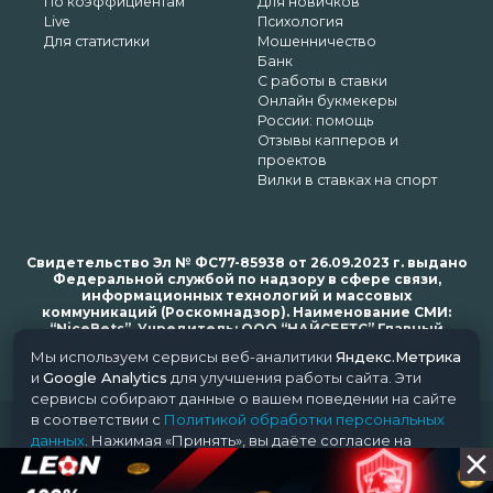
По коэффициентам
Для новичков
Live
Психология
Для статистики
Мошенничество
Банк
С работы в ставки
Онлайн букмекеры
России: помощь
Отзывы капперов и
проектов
Вилки в ставках на спорт
Свидетельство Эл № ФС77-85938 от 26.09.2023 г. выдано
Федеральной службой по надзору в сфере связи,
информационных технологий и массовых
коммуникаций (Роскомнадзор). Наименование СМИ:
“NiceBets”. Учредитель: ООО “НАЙСБЕТС” Главный
редактор: Харьков Н.Н. Почта редакции: support@nice-
Мы используем сервисы веб-аналитики
Яндекс.Метрика
bets.ru
и
Google Analytics
для улучшения работы сайта. Эти
сервисы собирают данные о вашем поведении на сайте
в соответствии с
Политикой обработки персональных
© 2018-2024 NiceBets. 18+
данных
. Нажимая «Принять», вы даёте согласие на
обработку ваших данных этими сервисами.