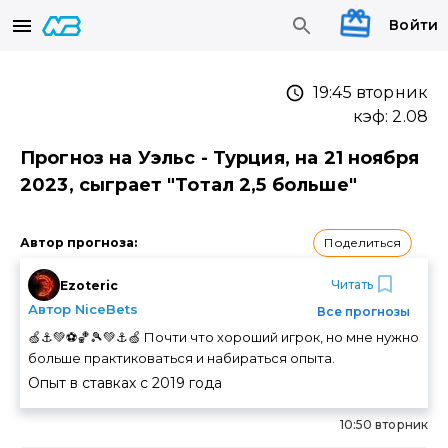
Войти
19:45 вторник
кэф:
2.08
Прогноз на Уэльс - Турция, на 21 ноября
2023, сыграет "Тотал 2,5 больше"
Поделиться
Автор прогноза
:
Читать
Ezoteric
Автор NiceBets
Все прогнозы
🍏⚓️💚⚽️🏀🎾💚⚓️🍏 Почти что хороший игрок, но мне нужно
больше практиковаться и набираться опыта.
Опыт в ставках с
2019
года
10:50 вторник