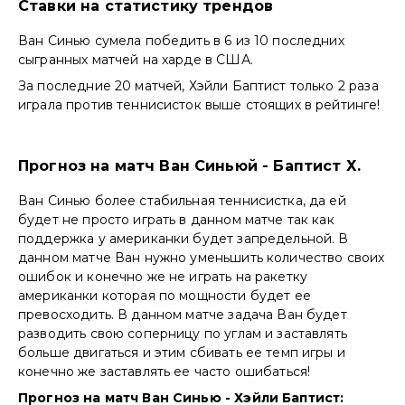
Ставки на статистику трендов
Ван Синью сумела победить в 6 из 10 последних
сыгранных матчей на харде в США.
За последние 20 матчей, Хэйли Баптист только 2 раза
играла против теннисисток выше стоящих в рейтинге!
Прогноз на матч Ван Синьюй - Баптист Х.
Ван Синью более стабильная теннисистка, да ей
будет не просто играть в данном матче так как
поддержка у американки будет запредельной. В
данном матче Ван нужно уменьшить количество своих
ошибок и конечно же не играть на ракетку
американки которая по мощности будет ее
превосходить. В данном матче задача Ван будет
разводить свою соперницу по углам и заставлять
больше двигаться и этим сбивать ее темп игры и
конечно же заставлять ее часто ошибаться!
Прогноз на матч Ван Синью - Хэйли Баптист: