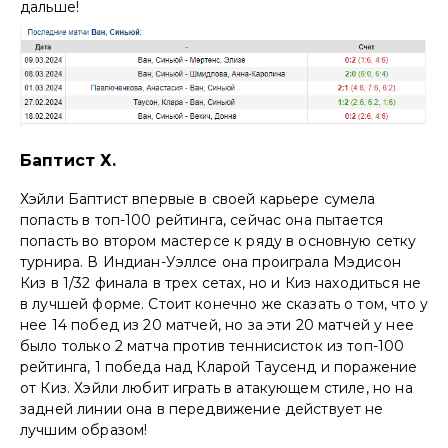
дальше!
Баптист Х.
Хэйли Баптист впервые в своей карьере сумела
попасть в топ-100 рейтинга, сейчас она пытается
попасть во втором мастерсе к ряду в основную сетку
турнира. В Индиан-Уэллсе она проиграла Мэдисон
Киз в 1/32 финала в трех сетах, но и Киз находиться не
в лучшей форме. Стоит конечно же сказать о том, что у
нее 14 побед из 20 матчей, но за эти 20 матчей у нее
было только 2 матча против теннисисток из топ-100
рейтинга, 1 победа над Кларой Таусенд и поражение
от Киз. Хэйли любит играть в атакующем стиле, но на
задней линии она в передвижение действует не
лучшим образом!