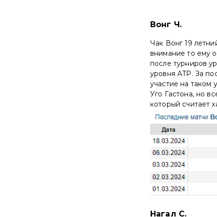
Вонг Ч.
Чак Вонг 19 летни
внимание то ему о
после турниров ур
уровня ATP. За по
участие на таком 
Уго Гастона, но в
который считает 
Нагал С.