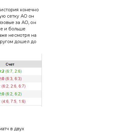
о история конечно
ную сетку АО он
изовые за АО, он
ше и больше
даже несмотря на
другом дошел до
матч в двух