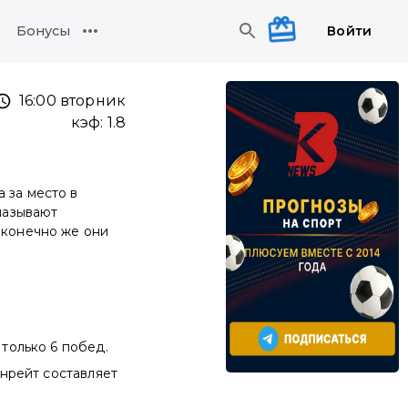
Войти
Бонусы
16:00 вторник
кэф:
1.8
 за место в
 называют
 конечно же они
 только 6 побед.
инрейт составляет