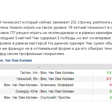
й теннисист который сейчас занимает 212 строчку рейтинга 
чень тяжело играть на таком уровне. 19 летний теннисист в
овня ITF решил играть на челленджерах и в рамках квалифи
следние 5 матчей Чак одержал 3 победы, но вот он впервы
уровне в рамках мастерса! На данном турнире Чак сумел обыг
се же француз не в оптимальной форме и да его обыграл тен
хард своим профильным покрытием.