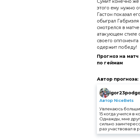
Сумит конечно же 
этого ему нужно о
Гастон показал ег
обыграл Габриэля 
смотрелся в матче
атакующем стиле с
своего оппонента 
одержит победу!
Прогноз на матч 
по геймам
Автор прогноза
:
igor23podgo
Автор NiceBets
Увлекаюсь большим
15 когда учился в
Однажды, мне друг
сильно заинтерес
раз участвовал в 