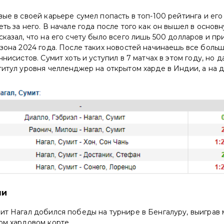
вые в своей карьере сумел попасть в топ-100 рейтинга и ег
еть за него. В начале года после того как он вышел в основ
сказал, что на его счету было всего лишь 500 долларов и пр
езона 2024 года. После таких новостей начинаешь все боль
ннисистов. Сумит хоть и уступил в 7 матчах в этом году, но 
титул уровня челленджер на открытом харде в Индии, а на 
чи
ит Нагал добился победы на турнире в Бенгалуру, выиграв 
ом хардовом корте.