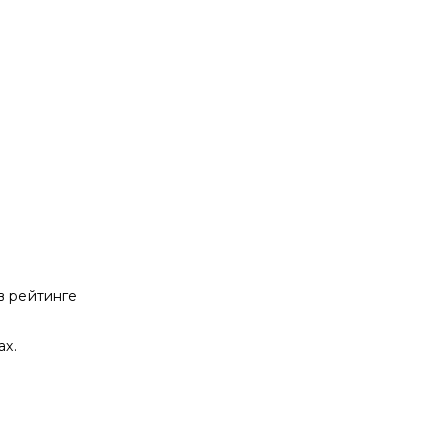
в рейтинге
ах.