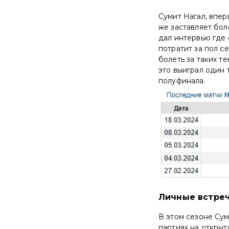
Сумит Нагал, впер
же заставляет бол
дал интервью где 
потратит за пол с
болеть за таких те
это выиграл один 
полуфинала.
Личные встре
В этом сезоне Сум
партиях на открыт