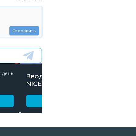
Отправить
9 день
844 дней
Вводи Промокод
NICE15000 и забирай
бонусы
Получить бонус