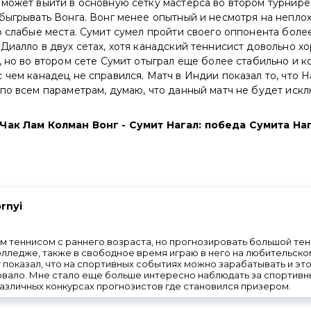
может выйти в основную сетку мастерса во втором турнире 
быгрывать Вонга. Вонг менее опытный и несмотря на неплох
о слабые места. Сумит сумел пройти своего оппонента боле
Диалло в двух сетах, хотя канадский теннисист довольно 
, но во втором сете Сумит отыграл еще более стабильно и к
 чем канадец не справился. Матч в Индии показал то, что 
по всем параметрам, думаю, что данный матч не будет иск
Чак Лам Колман Вонг - Сумит Нагал: победа Сумита Наг
rnyi
 теннисом с раннего возраста, но прогнозировать большой тенни
 колледже, также в свободное время играю в него на любительско
 показал, что на спортивных событиях можно зарабатывать и эт
овало. Мне стало еще больше интересно наблюдать за спортивн
различных конкурсах прогнозистов где становился призером.