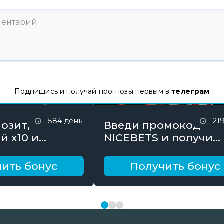
Подпишись и получай прогнозы первым в
телеграм
-584 день
-21
озит,
Введи промокод
й х10 и
NICEBETS и получи
онус до 10000
26000₽ поэтапно
ить бонус
Получить бонус