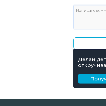
Делай деп
откручива
получай б
рублей
Получ