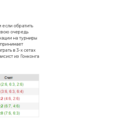
и если обратить
 свою очередь
кации на турниры
е принимает
рать в 3-х сетах
нисист из Гонконга