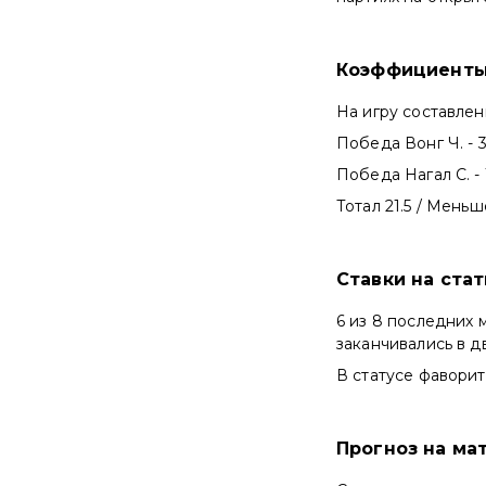
Коэффициенты
На игру составле
Победа Вонг Ч. - 3
Победа Нагал С. - 
Тотал 21.5 / Меньше
Ставки на ста
6 из 8 последних 
заканчивались в дв
В статусе фаворит
Прогноз на мат