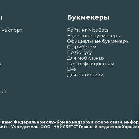
ы
Букмекеры
 на спорт
Рейтинг NiceBets
Надежные букмекеры
Официальные букмекеры
С фрибетом
По бонусу
Для мобильных
а
По коэффициентам
Live
Для статистики
бол
. выдано Федеральной службой по надзору в сфере связи, инф
ets”. Учредитель: ООО “НАЙСБЕТС” Главный редактор: Харьков 