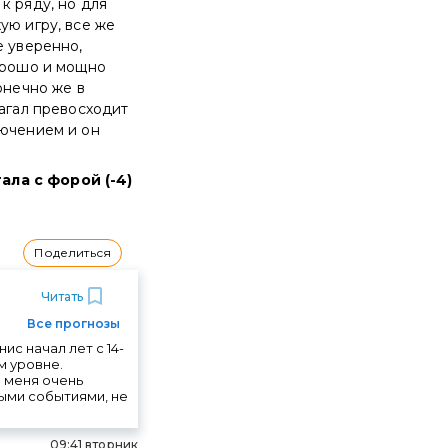
к ряду, но для
ую игру, все же
е уверенно,
хорошо и мощно
онечно же в
Нагал превосходит
лючением и он
ала с форой (-4)
Поделиться
Читать
Все прогнозы
с начал лет с 14-
м уровне.
о меня очень
ыми событиями, не
09:41 вторник