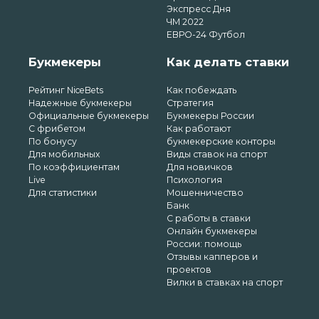
Экспресс Дня
ЧМ 2022
ЕВРО-24 Футбол
Букмекеры
Как делать ставки
Рейтинг NiceBets
Как побеждать
Надежные букмекеры
Стратегия
Официальные букмекеры
Букмекеры России
С фрибетом
Как работают
По бонусу
букмекерские конторы
Для мобильных
Виды ставок на спорт
По коэффициентам
Для новичков
Live
Психология
Для статистики
Мошенничество
Банк
С работы в ставки
Онлайн букмекеры
России: помощь
Отзывы капперов и
проектов
Вилки в ставках на спорт