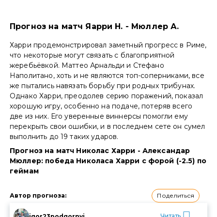
Прогноз на матч Яарри Н. - Мюллер А.
Харри продемонстрировал заметный прогресс в Риме,
что некоторые могут связать с благоприятной
жеребьёвкой. Маттео Арнальди и Стефано
Наполитано, хоть и не являются топ-соперниками, все
же пытались навязать борьбу при родных трибунах.
Однако Харри, преодолев серию поражений, показал
хорошую игру, особенно на подаче, потеряв всего
две из них. Его уверенные виннерсы помогли ему
перекрыть свои ошибки, и в последнем сете он сумел
выполнить до 19 таких ударов.
Прогноз на матч Николас Харри - Александар
Мюллер: победа Николаса Харри с форой (-2.5) по
геймам
Поделиться
Автор прогноза
:
Читать
igor23podgornyi