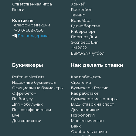
Ответственная игра
Хоккей
Блоги
Баскетбол
Теннис
Контакты:
Волейбол
Телефон редакции
Единоборства
+7-910-688-7538
Киберспорт
Тех. поддержка
Прогноз Дня
Экспресс Дня
ЧМ 2022
ЕВРО-24 Футбол
Букмекеры
Как делать ставки
Рейтинг NiceBets
Как побеждать
Надежные букмекеры
Стратегия
Официальные букмекеры
Букмекеры России
С фрибетом
Как работают
По бонусу
букмекерские конторы
Для мобильных
Виды ставок на спорт
По коэффициентам
Для новичков
Live
Психология
Для статистики
Мошенничество
Банк
С работы в ставки