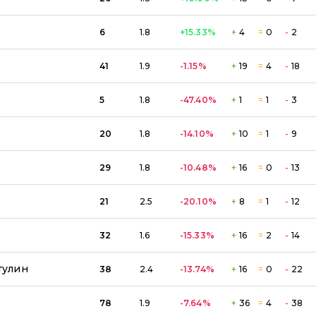
6
1.8
+15.33
%
+
4
=
0
-
2
41
1.9
-1.15
%
+
19
=
4
-
18
5
1.8
-47.40
%
+
1
=
1
-
3
20
1.8
-14.10
%
+
10
=
1
-
9
29
1.8
-10.48
%
+
16
=
0
-
13
21
2.5
-20.10
%
+
8
=
1
-
12
32
1.6
-15.33
%
+
16
=
2
-
14
тулин
38
2.4
-13.74
%
+
16
=
0
-
22
78
1.9
-7.64
%
+
36
=
4
-
38