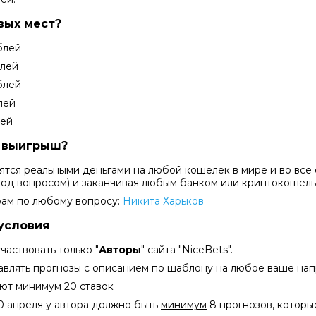
вых мест?
блей
блей
блей
лей
лей
т выигрыш?
тся реальными деньгами на любой кошелек в мире и во все 
под вопросом) и заканчивая любым банком или криптокошел
рам по любому вопросу:
Никита Харьков
условия
частвовать только "
Авторы
" сайта "NiceBets".
авлять прогнозы с описанием по шаблону на любое ваше нап
вуют минимум 20 ставок
30 апреля у автора должно быть
минимум
8 прогнозов, которы