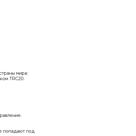
страны мира:
ьком TRC20.
равление.
е попадают под