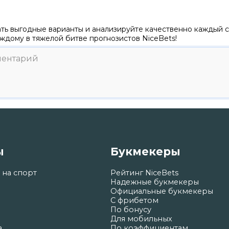
ть выгодные варианты и анализируйте качественно каждый с
ждому в тяжелой битве прогнозистов NiceBets!
ы
Букмекеры
 на спорт
Рейтинг NiceBets
Надежные букмекеры
Официальные букмекеры
С фрибетом
По бонусу
Для мобильных
а
По коэффициентам