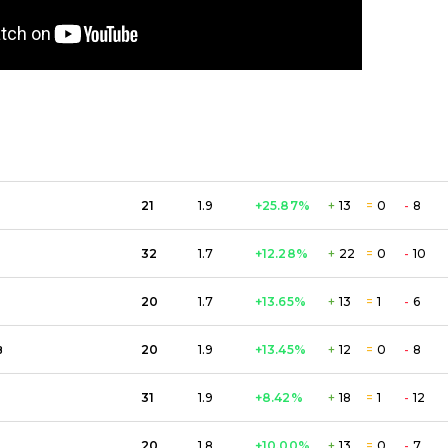
21
1.9
+25.87
%
+
13
=
0
-
8
32
1.7
+12.28
%
+
22
=
0
-
10
20
1.7
+13.65
%
+
13
=
1
-
6
в
20
1.9
+13.45
%
+
12
=
0
-
8
31
1.9
+8.42
%
+
18
=
1
-
12
20
1.8
+10.00
%
+
13
=
0
-
7