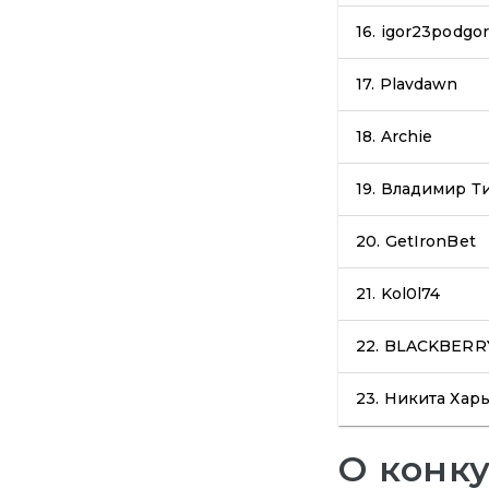
16.
igor23podgor
17.
Plavdawn
18.
Archie
19.
Владимир Т
20.
GetIronBet
21.
Kol0l74
22.
BLACKBERR
23.
Никита Хар
О конк