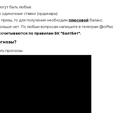
огут быть любые.
ко одиночные ставки (ординары)
 в призы, то для получения необходим
плюсовой
баланс.
ольше нет. По любым вопросам напишите в телеграм @ioffsi
ссчитываются по правилам БК "БалтБет".
огнозы?
ть прогнозы: