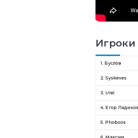
Игроки
1.
Буслов
2.
Syskeves
3.
Ural
4.
Егор Ладико
5.
Phoboos
6.
Максим