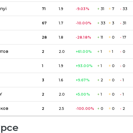
nyi
71
1.9
-9.03
%
+
31
=
7
-
33
67
1.7
-10.00
%
+
33
=
3
-
31
28
1.8
-28.18
%
+
11
=
0
-
17
итов
2
2.0
+61.00
%
+
1
=
1
-
0
1
1.9
+93.00
%
+
1
=
0
-
0
3
1.6
+9.67
%
+
2
=
0
-
1
Y
2
2.0
+5.00
%
+
1
=
0
-
1
ьков
2
2.5
-100.00
%
+
0
=
0
-
2
урсе