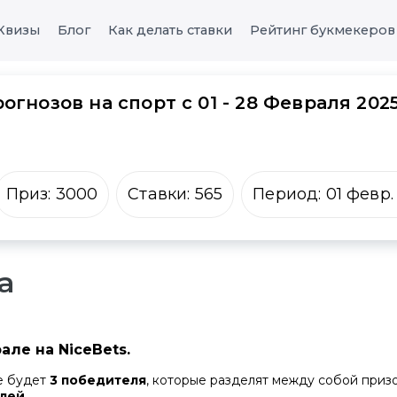
Квизы
Блог
Как делать ставки
Рейтинг букмекеров
огнозов на спорт с 01 - 28 Февраля 202
Приз:
3000
Ставки:
565
Период:
01 февр.
а
ле на NiceBets.
е будет
3 победителя
, которые разделят между собой приз
блей
.