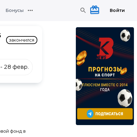
Войти
Бонусы
5
закончился
-
28 февр.
овой фонд в