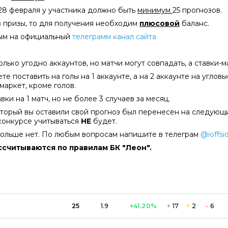
о 28 февраля у участника должно быть
минимум
25 прогнозов.
 в призы, то для получения необходим
плюсовой
баланс.
ным на официальный
телеграмм канал сайта
лько угодно аккаунтов, но матчи могут совпадать, а ставки-
е поставить на голы на 1 аккаунте, а на 2 аккаунте на углов
маркет, кроме голов.
вки на 1 матч, но не более 3 случаев за месяц.
который вы оставили свой прогноз был перенесен на следующ
конкурсе учитываться
НЕ
будет.
больше нет. По любым вопросам напишите в телеграм
@ioffsi
ссчитываются по правилам БК "Леон".
25
1.9
+41.20
%
+
17
=
2
-
6