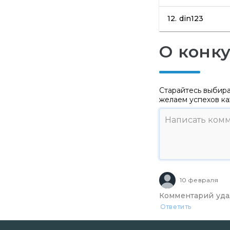
12.
din123
О конк
Старайтесь выбира
желаем успехов ка
10 февраля
Комментарий уда
Ответить