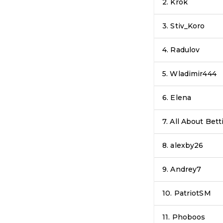
2.
Krok
3.
Stiv_Koro
4.
Radulov
5.
Wladimir444
6.
Elena
7.
All About Bett
8.
alexby26
9.
Andrey7
10.
PatriotSM
11.
Phoboos