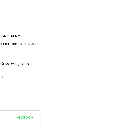
маркеты нет.
ые или жк или фолы
ий месяц, то ваш
de
+10300