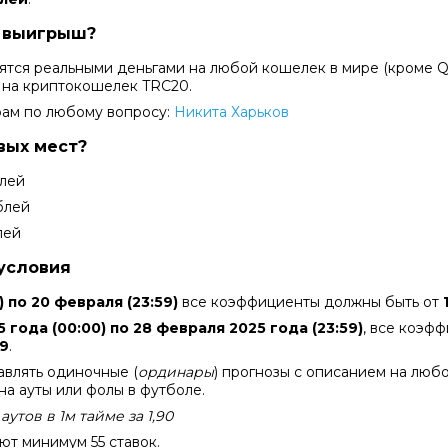
т выигрыш?
тся реальными деньгами на любой кошелек в мире (кроме Qiw
 на криптокошелек TRC20.
рам по любому вопросу:
Никита Харьков
вых мест?
блей
блей
лей
условия
) по 20 февраля (23:59)
все коэффициенты должны быть от
 года (00:00) по 28 февраля 2025 года (23:59)
, все коэф
59
.
авлять одиночные (
ординары
) прогнозы с описанием на люб
на ауты или фолы в футболе.
аутов в 1м тайме за 1,90
уют
минимум
55 ставок.