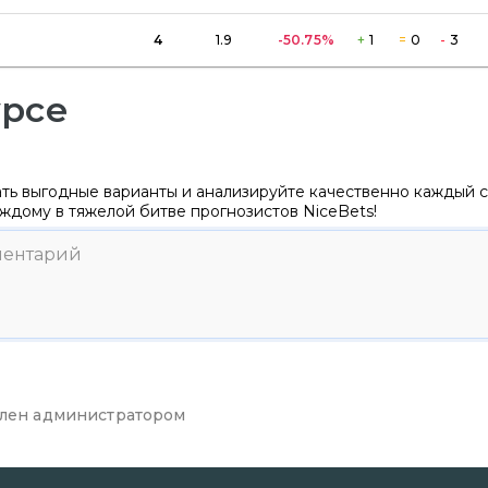
4
1.9
-50.75
%
+
1
=
0
-
3
урсе
ть выгодные варианты и анализируйте качественно каждый с
ждому в тяжелой битве прогнозистов NiceBets!
лен администратором