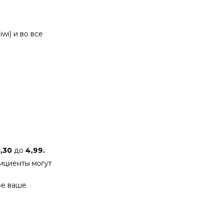
i) и во все
1,30
до
4,99.
фициенты могут
ое ваше