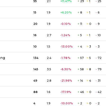
55
2.1
+11.47
%
+
29
=
1
-
25
15
1.9
+6.20
%
+
8
=
1
-
6
20
1.9
-0.10
%
+
11
=
0
-
9
16
2.7
-1.24
%
+
5
=
1
-
10
10
1.5
-13.00
%
+
4
=
3
-
3
ing
134
2.4
-1.78
%
+
57
=
5
-
72
145
3.5
-6.30
%
+
58
=
8
-
79
49
2.8
-21.96
%
+
14
=
4
-
31
88
1.6
-17.19
%
+
46
=
0
-
42
4
1.9
-10.00
%
+
2
=
0
-
2