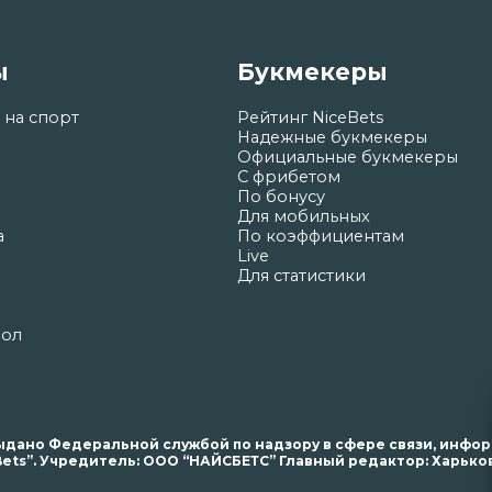
ы
Букмекеры
 на спорт
Рейтинг NiceBets
Надежные букмекеры
Официальные букмекеры
С фрибетом
По бонусу
Для мобильных
а
По коэффициентам
Live
Для статистики
бол
. выдано Федеральной службой по надзору в сфере связи, инф
ets”. Учредитель: ООО “НАЙСБЕТС” Главный редактор: Харьков 