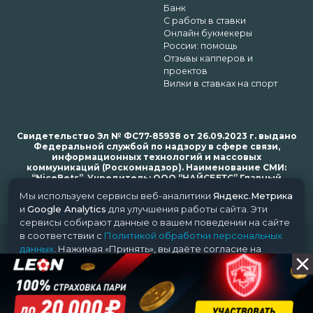
Банк
С работы в ставки
Онлайн букмекеры
России: помощь
Отзывы капперов и
проектов
Вилки в ставках на спорт
Свидетельство Эл № ФС77-85938 от 26.09.2023 г. выдано
Федеральной службой по надзору в сфере связи,
информационных технологий и массовых
коммуникаций (Роскомнадзор). Наименование СМИ:
“NiceBets”. Учредитель: ООО “НАЙСБЕТС” Главный
редактор: Харьков Н.Н. Почта редакции: support@nice-
Мы используем сервисы веб-аналитики
Яндекс.Метрика
bets.ru
и
Google Analytics
для улучшения работы сайта. Эти
сервисы собирают данные о вашем поведении на сайте
в соответствии с
Политикой обработки персональных
© 2018-2024 NiceBets. 18+
данных
. Нажимая «Принять», вы даёте согласие на
обработку ваших данных этими сервисами.
Принять
Отклонить