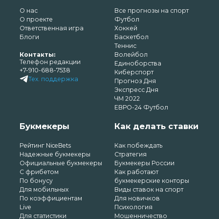
О нас
Все прогнозы на спорт
О проекте
Футбол
Ответственная игра
Хоккей
Блоги
Баскетбол
Теннис
Контакты:
Волейбол
Телефон редакции
Единоборства
+7-910-688-7538
Киберспорт
Тех. поддержка
Прогноз Дня
Экспресс Дня
ЧМ 2022
ЕВРО-24 Футбол
Букмекеры
Как делать ставки
Рейтинг NiceBets
Как побеждать
Надежные букмекеры
Стратегия
Официальные букмекеры
Букмекеры России
С фрибетом
Как работают
По бонусу
букмекерские конторы
Для мобильных
Виды ставок на спорт
По коэффициентам
Для новичков
Live
Психология
Для статистики
Мошенничество