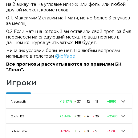
на 2 аккаунте на угловые или жк или фолы или любой
другой маркет, кроме голов.
0.1. Максимум 2 ставки на 1 матч, но не более 3 случаев
за месяц.
0.2 Если матч на который вы оставили свой прогноз был
перенесен на следующий месяц, то ваш прогноз в
данном конкурсе учитываться
НЕ
будет.
Никаких условий больше нет. По любым вопросам
напишите в телеграм
@ioffside
Все прогнозы рассчитываются по правилам БК
"Леон".
Игроки
1.
yurasik
+18.17
%
+
37
=
12
-
16
+11810
2.
din123
+3.41
%
+
32
=
4
-
39
+2560
3.
Radulov
-1.76
%
+
12
=
0
-
9
-370