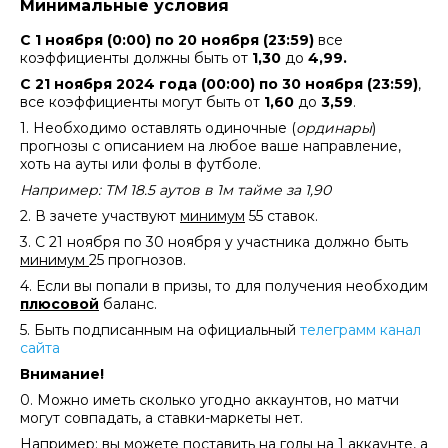
Минимальные условия
С 1 ноября (0:00) по 20 ноября (23:59)
все
коэффициенты должны быть от
1,30
до
4,99.
С 21 ноября 2024 года (00:00) по 30 ноября (23:59)
,
все коэффициенты могут быть от
1,60
до
3,59
.
1. Необходимо оставлять одиночные (
ординары
)
прогнозы с описанием на любое ваше направление,
хоть на ауты или фолы в футболе.
Например: ТМ 18.5 аутов в 1м тайме за 1,90
2. В зачете участвуют
минимум
55 ставок.
3. С 21 ноября по 30 ноября у участника должно быть
минимум
25 прогнозов.
4. Если вы попали в призы, то для получения необходим
плюсовой
баланс.
5. Быть подписанным на официальный
телеграмм канал
сайта
Внимание!
0. Можно иметь сколько угодно аккаунтов, но матчи
могут совпадать, а ставки-маркеты нет.
Например: вы можете поставить на голы на 1 аккаунте, а