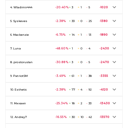
4.
Wladimir444
-20.40
%
+
3
=
1
-
5
-1020
5.
Syskeves
-2.38
%
+
33
=
0
-
25
-1380
6.
Mackenzie
-6.75
%
+
14
=
1
-
13
-1890
7.
Luna
-48.60
%
+
1
=
0
-
4
-2430
8.
prostoruslan
-30.88
%
+
3
=
0
-
5
-2470
9.
PatriotSM
-3.49
%
+
61
=
1
-
38
-3355
10.
Esthetic
-2.38
%
+
77
=
4
-
92
-4120
11.
Михаил
-25.34
%
+
18
=
2
-
33
-13430
12.
Andrey7
-16.55
%
+
30
=
10
-
42
-13570