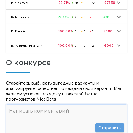
13.
alexby26
-29.71
%
+
28
=
6
-
58
-27330
14.
Phoboos
+9.33
%
+
2
=
0
-
1
+280
15.
Toronto
-100.00
%
+
0
=
0
-
1
-1000
16.
Равиль Гинатулин
-100.00
%
+
0
=
0
-
2
-2000
О конкурсе
Старайтесь выбирать выгодные варианты и
анализируйте качественно каждый свой вариант. Мы
желаем успехов каждому в тяжелой битве
прогнозистов NiceBets!
Отправить