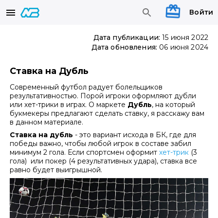
Войти
Дата публикации:
15 июня 2022
Дата обновления:
06 июня 2024
Ставка на Дубль
Современный футбол радует болельщиков
результативностью. Порой игроки оформляют дубли
или хет-трики в играх. О маркете
Дубль
, на который
букмекеры предлагают сделать ставку, я расскажу вам
в данном материале.
Ставка на дубль
- это вариант исхода в БК, где для
победы важно, чтобы любой игрок в составе забил
минимум 2 гола. Если спортсмен оформит
хет-трик
(3
гола) или покер (4 результативных удара), ставка все
равно будет выигрышной.