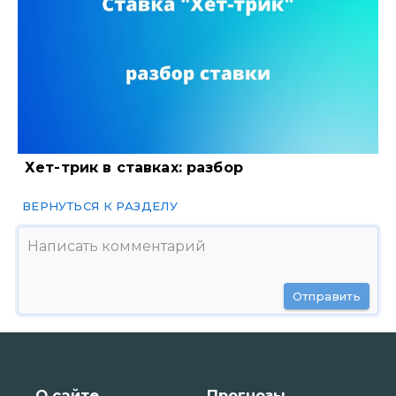
Хет-трик в ставках: разбор
ВЕРНУТЬСЯ К РАЗДЕЛУ
Отправить
О сайте
Прогнозы