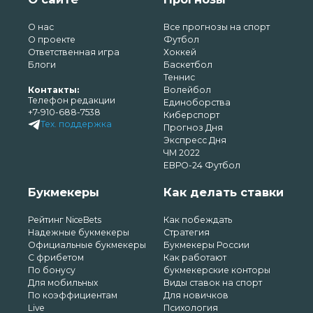
О нас
Все прогнозы на спорт
О проекте
Футбол
Ответственная игра
Хоккей
Блоги
Баскетбол
Теннис
Контакты:
Волейбол
Телефон редакции
Единоборства
+7-910-688-7538
Киберспорт
Тех. поддержка
Прогноз Дня
Экспресс Дня
ЧМ 2022
ЕВРО-24 Футбол
Букмекеры
Как делать ставки
Рейтинг NiceBets
Как побеждать
Надежные букмекеры
Стратегия
Официальные букмекеры
Букмекеры России
С фрибетом
Как работают
По бонусу
букмекерские конторы
Для мобильных
Виды ставок на спорт
По коэффициентам
Для новичков
Live
Психология