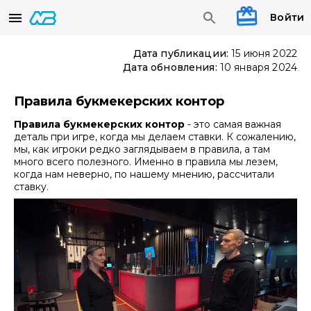
Войти
Дата публикации:
15 июня 2022
Дата обновления:
10 января 2024
Правила букмекерских контор
Правила букмекерских контор
- это самая важная
деталь при игре, когда мы делаем ставки. К сожалению,
мы, как игроки редко заглядываем в правила, а там
много всего полезного. Именно в правила мы лезем,
когда нам неверно, по нашему мнению, рассчитали
ставку.