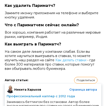
Как удалить Париматч?
Зажмите иконку приложения на телефоне и выберите
кнопку удаления.
Что с Париматчем сейчас онлайн?
Все хорошо, компания работает на различные мировые
рынки, например, Индия.
Как выиграть в Париматч?
На самом деле линия у компании слабая. Если вы
хотите научиться выигрывать в ставках, то можете
изучить наш раздел на сайте
Как делать ставки
- где
более 300 материалов про ставки, которые помогут
вам обыгрывать любого букмекера.
Поделиться
Автор статьи
:
Никита Харьков
Страница автора
Профессиональный каппер с 2012 года
Занимаюсь беттингом без остановки. Автор более
тысячи материалов про ставки на спорт и букмекерские