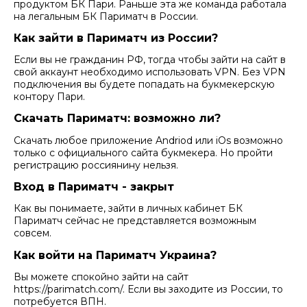
продуктом БК Пари. Раньше эта же команда работала
на легальным БК Париматч в России.
Как зайти в Париматч из России?
Если вы не гражданин РФ, тогда чтобы зайти на сайт в
свой аккаунт необходимо использовать VPN. Без
VPN
подключения вы будете попадать на букмекерскую
контору Пари.
Скачать Париматч: возможно ли?
Скачать любое приложение Andriod или iOs возможно
только с официального сайта букмекера. Но пройти
регистрацию россиянину нельзя.
Вход в Париматч - закрыт
Как вы понимаете, зайти в личных кабинет БК
Париматч сейчас не представляется возможным
совсем.
Как войти на Париматч Украина?
Вы можете спокойно зайти на сайт
https://parimatch.com/. Если вы заходите из России, то
потребуется ВПН.