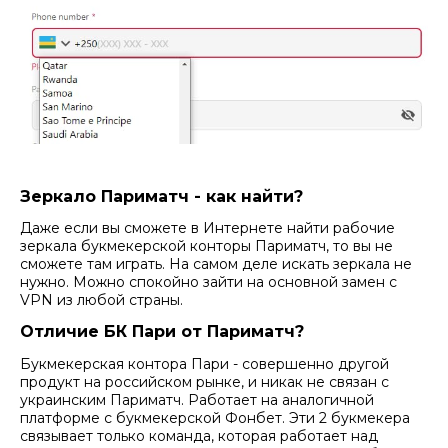
Зеркало Париматч - как найти?
Даже если вы сможете в Интернете найти рабочие
зеркала букмекерской конторы Париматч, то вы не
сможете там играть. На самом деле искать зеркала не
нужно. Можно спокойно зайти на основной замен с
VPN из любой страны.
Отличие БК Пари от Париматч?
Букмекерская контора Пари - совершенно другой
продукт на российском рынке, и никак не связан с
украинским Париматч. Работает на аналогичной
платформе с букмекерской Фонбет. Эти 2 букмекера
связывает только команда, которая работает над