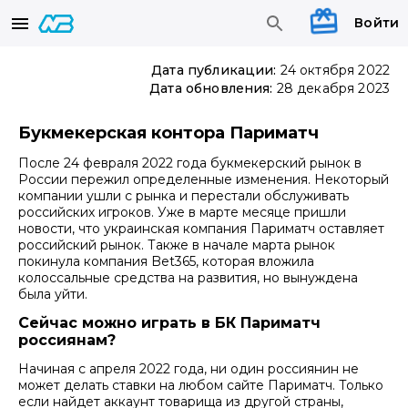
Войти
Дата публикации:
24 октября 2022
Дата обновления:
28 декабря 2023
Букмекерская контора Париматч
После 24 февраля 2022 года букмекерский рынок в
России пережил определенные изменения. Некоторый
компании ушли с рынка и перестали обслуживать
российских игроков. Уже в марте месяце пришли
новости, что украинская компания Париматч оставляет
российский рынок. Также в начале марта рынок
покинула компания Bet365, которая вложила
колоссальные средства на развития, но вынуждена
была уйти.
Сейчас можно играть в БК Париматч
россиянам?
Начиная с апреля 2022 года, ни один россиянин не
может делать ставки на любом сайте Париматч. Только
если найдет аккаунт товарища из другой страны,