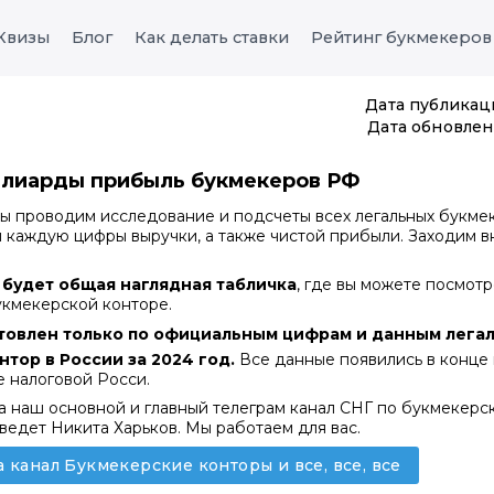
Квизы
Блог
Как делать ставки
Рейтинг букмекеров
Дата публикац
Дата обновлен
ллиарды прибыль букмекеров РФ
ы проводим исследование и подсчеты всех легальных букме
 каждую цифры выручки, а также чистой прибыли. Заходим в
 будет общая наглядная табличка
, где вы можете посмот
укмекерской конторе.
товлен только по официальным цифрам и данным лега
нтор в России за 2024 год.
Все данные появились в конце 
 налоговой Росси.
 наш основной и главный телеграм канал СНГ по букмекерс
 ведет Никита Харьков. Мы работаем для вас.
 канал Букмекерские конторы и все, все, все