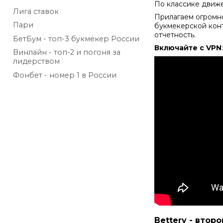
По классике движе
Лига ставок
Прилагаем огромно
Пари
букмекерской конт
отчетность.
БетБум - топ-3 букмекер России
Включайте с VPN
:
Винлайн - топ-2 и погоня за
лидерством
Фонбет - номер 1 в России
Bettery - втор