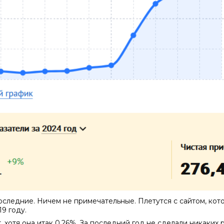
следние. Ничем не примечательные. Плетутся с сайтом, ко
19 году.
 хотя она итак 0,26%. За последний год не сделали никаких 