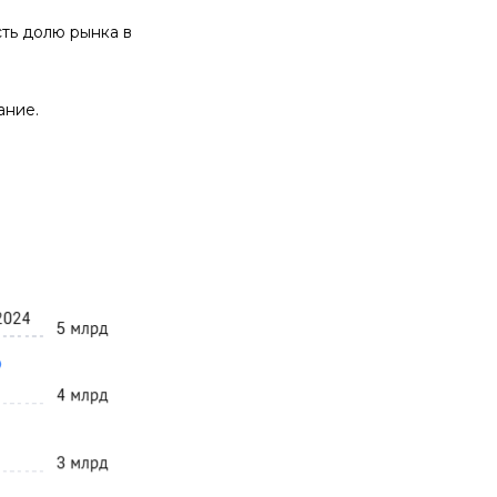
сть долю рынка в
ание.