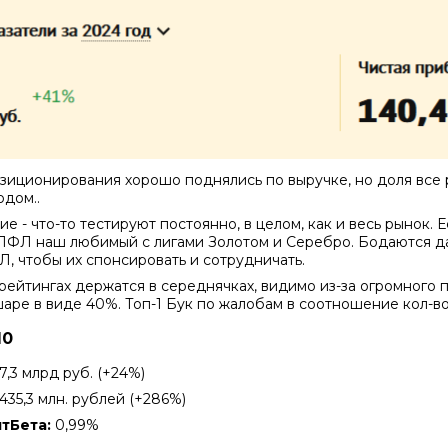
озиционирования хорошо поднялись по выручке, но доля все 
одом..
 - что-то тестируют постоянно, в целом, как и весь рынок. 
 ПФЛ наш любимый с лигами Золотом и Серебро. Бодаются д
, чтобы их спонсировать и сотрудничать.
 рейтингах держатся в середнячках, видимо из-за огромного 
ре в виде 40%. Топ-1 Бук по жалобам в соотношение кол-в
10
17,3 млрд руб. (+24%)
435,3 млн. рублей (+286%)
тБета:
0,99%