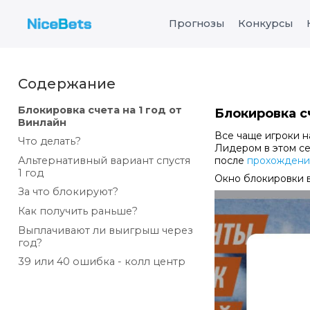
Прогнозы
Конкурсы
Содержание
Блокировка счета на 1 год от
Блокировка сч
Винлайн
Все чаще игроки н
Что делать?
Лидером в этом се
Альтернативный вариант спустя
после
прохождени
1 год
Окно блокировки в
За что блокируют?
Как получить раньше?
Выплачивают ли выигрыш через
год?
39 или 40 ошибка - колл центр