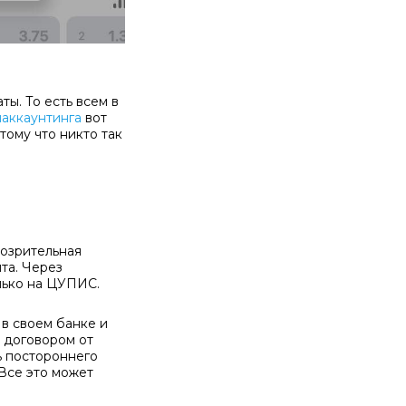
ты. То есть всем в
иаккаунтинга
вот
тому что никто так
дозрительная
та. Через
олько на ЦУПИС.
 в своем банке и
, договором от
ь постороннего
Все это может