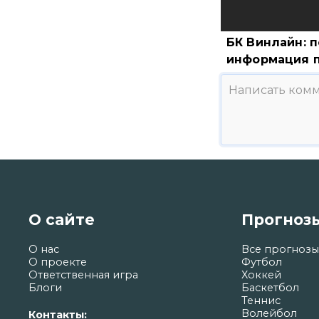
БК Винлайн: 
информация 
О сайте
Прогноз
О нас
Все прогнозы
О проекте
Футбол
Ответственная игра
Хоккей
Блоги
Баскетбол
Теннис
Волейбол
Контакты: