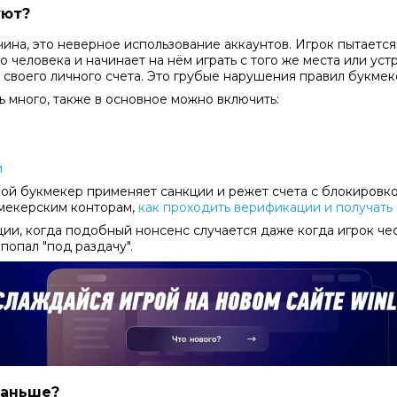
уют?
чина, это неверное использование аккаунтов. Игрок пытается
о человека и начинает на нём играть с того же места или уст
о своего личного счета. Это грубые нарушения правил букмек
 много, также в основное можно включить:
и
ой букмекер применяет санкции и режет счета с блокировк
кмекерским конторам,
как проходить верификации и получать
ии, когда подобный нонсенс случается даже когда игрок че
попал "под раздачу".
раньше?