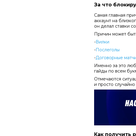
За что блокир
Самая главная при
аккаунт на близког
он делал ставки с
Причин может быть
-
Вилки
-
Послеголы
-
Договорные матч
Именно за это люб
гайды по всем бу
Отмечаются ситуац
и просто случайно 
Как получить 