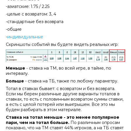
-азиатские: 1.75 / 2.25
-целые с возвратом: 3, 4
-стандартные без возврата
-общие
-
индивидуальные
Скриншоты событий вы будете видеть реальных игр:
Меньше
- ставка на ТМ, во всей игре, в тайме, по
интервалу.
Больше
- ставка на ТБ, также по любому параметру.
Тотал в ставках бывает: с возвратом и без возврата.
Если мы берем различные другие варианты тоталов в
ставках, то есть с половинным возвратом суммы ставки,
а есть с целой потерей или выигрышем. Все это мы
будем разбирать в этом материале.
Ставка на тотал меньше
- это менее популярное
пари, чем на тотал больше.
По различным опросам
показано, что на ТМ ставят 44% игроков, а на ТБ ставят