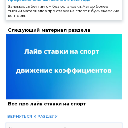
Занимаюсь беттингом без остановки. Автор более
тысячи материалов про ставки на спорт и букмекерские
конторы.
Следующий материал раздела
Все про лайв ставки на спорт
ВЕРНУТЬСЯ К РАЗДЕЛУ