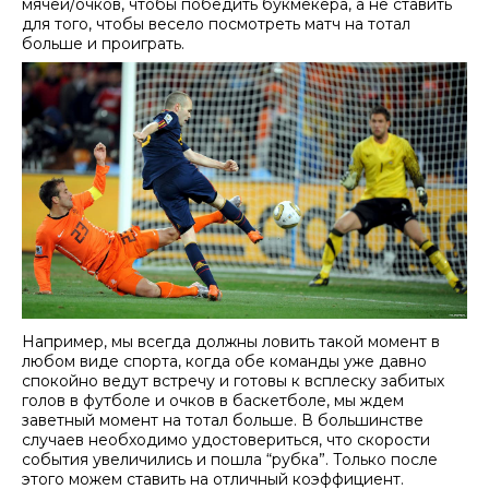
мячей/очков, чтобы победить букмекера, а не ставить
для того, чтобы весело посмотреть матч на тотал
больше и проиграть.
Например, мы всегда должны ловить такой момент в
любом виде спорта, когда обе команды уже давно
спокойно ведут встречу и готовы к всплеску забитых
голов в футболе и очков в баскетболе, мы ждем
заветный момент на тотал больше. В большинстве
случаев необходимо удостовериться, что скорости
события увеличились и пошла “рубка”. Только после
этого можем ставить на отличный коэффициент.