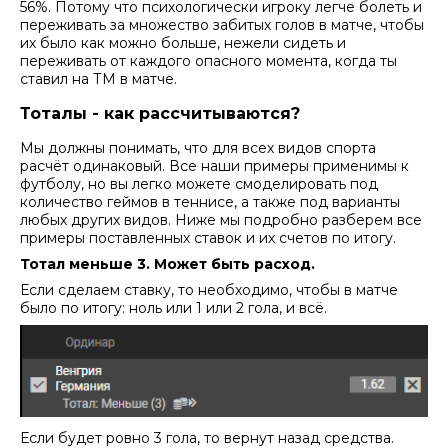
56%. Потому что психологически игроку легче болеть и
переживать за множество забитых голов в матче, чтобы
их было как можно больше, нежели сидеть и
переживать от каждого опасного момента, когда ты
ставил на ТМ в матче.
Тоталы - как рассчитываются?
Мы должны понимать, что для всех видов спорта
расчёт одинаковый. Все наши примеры применимы к
футболу, но вы легко можете смоделировать под
количество геймов в теннисе, а также под варианты
любых других видов. Ниже мы подробно разберем все
примеры поставленных ставок и их счетов по итогу.
Тотал меньше 3. Может быть расход.
Если сделаем ставку, то необходимо, чтобы в матче
было по итогу: ноль или 1 или 2 гола, и всё.
Если будет ровно 3 гола, то вернут назад средства.