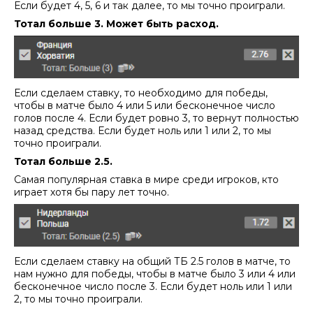
Если будет 4, 5, 6 и так далее, то мы точно проиграли.
Тотал больше 3. Может быть расход.
Если сделаем ставку, то необходимо для победы,
чтобы в матче было 4 или 5 или бесконечное число
голов после 4. Если будет ровно 3, то вернут полностью
назад средства. Если будет ноль или 1 или 2, то мы
точно проиграли.
Тотал больше 2.5.
Самая популярная ставка в мире среди игроков, кто
играет хотя бы пару лет точно.
Если сделаем ставку на общий ТБ 2.5 голов в матче, то
нам нужно для победы, чтобы в матче было 3 или 4 или
бесконечное число после 3. Если будет ноль или 1 или
2, то мы точно проиграли.