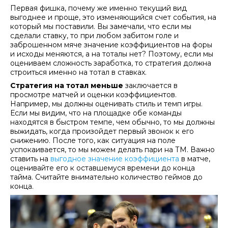
Первая фишка, почему же именно текущий вид
выгоднее и проще, это изменяющийся счет события, на
который мы поставили. Вы замечали, что если мы
сделали ставку, то при любом забитом голе и
заброшенном мяче значение коэффициентов на форы
и исходы меняются, а на тоталы нет? Поэтому, если мы
оцениваем сложность заработка, то стратегия должна
строиться именно на тотал в ставках.
Стратегия на тотал меньше
заключается в
просмотре матчей и оценки коэффициентов.
Например, мы должны оценивать стиль и темп игры.
Если мы видим, что на площадке обе команды
находятся в быстром темпе, чем обычно, то мы должны
выжидать, когда произойдет первый звонок к его
снижению. После того, как ситуация на поле
успокаивается, то мы можем делать пари на ТМ. Важно
ставить на
выгодное значение коэффициента
в матче,
оценивайте его к оставшемуся времени до конца
тайма. Считайте внимательно количество геймов до
конца.