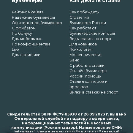
Букмекеры
Как делать ставки
Рейтинг NiceBets
Как побеждать
Надежные букмекеры
Стратегия
Официальные букмекеры
Букмекеры России
С фрибетом
Как работают
По бонусу
букмекерские конторы
Для мобильных
Виды ставок на спорт
По коэффициентам
Для новичков
Live
Психология
Для статистики
Мошенничество
Банк
С работы в ставки
Онлайн букмекеры
России: помощь
Отзывы капперов и
проектов
Вилки в ставках на спорт
Свидетельство Эл № ФС77-85938 от 26.09.2023 г. выдано
Федеральной службой по надзору в сфере связи,
информационных технологий и массовых
коммуникаций (Роскомнадзор). Наименование СМИ:
“NiceBets”. Учредитель: ООО “НАЙСБЕТС” Главный