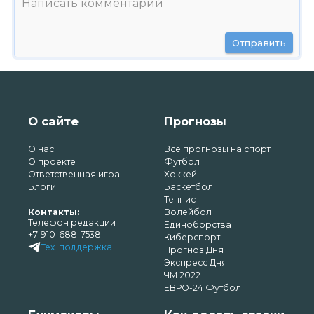
Отправить
О сайте
Прогнозы
О нас
Все прогнозы на спорт
О проекте
Футбол
Ответственная игра
Хоккей
Блоги
Баскетбол
Теннис
Контакты:
Волейбол
Телефон редакции
Единоборства
+7-910-688-7538
Киберспорт
Тех. поддержка
Прогноз Дня
Экспресс Дня
ЧМ 2022
ЕВРО-24 Футбол