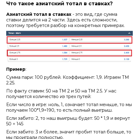
Что такое азиатский тотал в ставках?
Азиатский тотал в ставках
- это вид, где сумма
ставки делится на 2 части. Здесь есть сложности,
поэтому требуется разбор на конкретных примерах.
Пример
:
Сумма пари: 100 рублей. Коэффициент: 1,9. Играем ТМ
2.25.
По факту ставим: 50 на ТМ 2 и 50 на ТМ 2.5. У нас
получается количество из трех путей:
Если число в игре: ноль, 1, означает тотал меньше, то мы
получаем 100*1,9=190, то есть полный выигрыш.
Если забито: 2, то наш выигрыш будет: 50 * 1,9 и вернут
50 = 145
Если забито: 3 и более, значит пробит тотал больше, то
мы проиграли полностью.