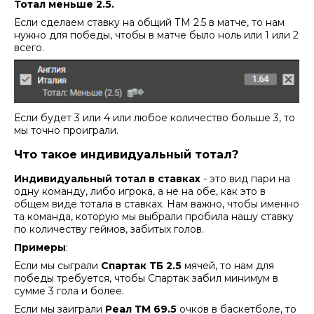
Тотал меньше 2.5.
Если сделаем ставку на общий ТМ 2.5 в матче, то нам
нужно для победы, чтобы в матче было ноль или 1 или 2
всего.
Если будет 3 или 4 или любое количество больше 3, то
мы точно проиграли.
Что такое индивидуальный тотал?
Индивидуальный тотал в ставках
- это вид пари на
одну команду, либо игрока, а не на обе, как это в
общем виде тотала в ставках. Нам важно, чтобы именно
та команда, которую мы выбрали пробила нашу ставку
по количеству геймов, забитых голов.
Примеры
:
Если мы сыграли
Спартак ТБ 2.5
мячей, то нам для
победы требуется, чтобы Спартак забил минимум в
сумме 3 гола и более.
Если мы заиграли
Реал ТМ 69.5
очков в баскетболе, то