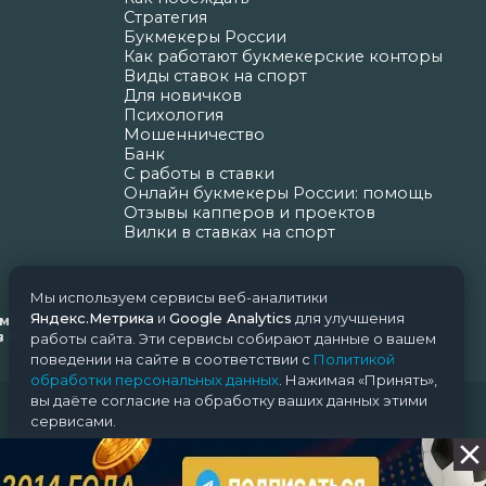
Стратегия
Букмекеры России
Как работают букмекерские конторы
Виды ставок на спорт
Для новичков
Психология
Мошенничество
Банк
С работы в ставки
Онлайн букмекеры России: помощь
Отзывы капперов и проектов
Вилки в ставках на спорт
Мы используем сервисы веб-аналитики
Яндекс.Метрика
и
Google Analytics
для улучшения
ормационных технологий и массовых коммуникаций
Н.Н. Почта редакции: support@nice-bets.ru
работы сайта. Эти сервисы собирают данные о вашем
поведении на сайте в соответствии с
Политикой
обработки персональных данных
. Нажимая «Принять»,
вы даёте согласие на обработку ваших данных этими
сервисами.
Принять
Отклонить