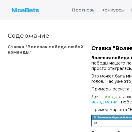
Прогнозы
Конкурсы
Содержание
Ставка "Волевая победа любой
Ставка "Воле
команды"
Волевая победа
победы нашего пар
просто отыгралась,
Это может быть ми
голов. Нас уже это
Примеры расчета:
Для
победы
ставк
исход матча
- побе
Пример маркета “