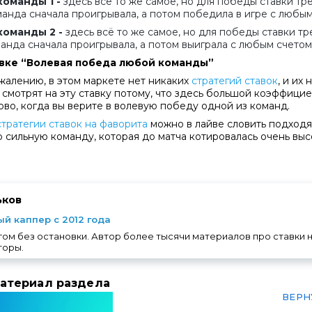
команды 1 -
здесь всё то же самое, но для победы ставки тр
анда сначала проигрывала, а потом победила в игре с любы
команды 2 -
здесь всё то же самое, но для победы ставки тр
анда сначала проигрывала, а потом выиграла с любым счетом
авке “Волевая победа любой команды”
ожалению, в этом маркете нет никаких
стратегий ставок
, и их
 смотрят на эту ставку потому, что здесь большой коэффици
ово, когда вы верите в волевую победу одной из команд.
стратегии ставок на фаворита
можно в лайве словить подхо
сильную команду, которая до матча котировалась очень выс
ьков
й каппер с 2012 года
ом без остановки. Автор более тысячи материалов про ставки н
торы.
атериал раздела
ВЕРН