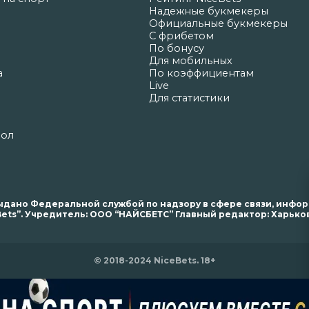
Надежные букмекеры
Официальные букмекеры
С фрибетом
По бонусу
Для мобильных
а
По коэффициентам
Live
Для статистики
бол
. выдано Федеральной службой по надзору в сфере связи, инф
ets”. Учредитель: ООО “НАЙСБЕТС” Главный редактор: Харьков 
© 2018-2024 NiceBets. 18+