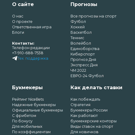
О сайте
Прогнозы
О нас
Все прогнозы на спорт
О проекте
Футбол
Ответственная игра
Хоккей
Блоги
Баскетбол
Теннис
Контакты:
Волейбол
Телефон редакции
Единоборства
+7-910-688-7538
Киберспорт
Тех. поддержка
Прогноз Дня
Экспресс Дня
ЧМ 2022
ЕВРО-24 Футбол
Букмекеры
Как делать ставки
Рейтинг NiceBets
Как побеждать
Надежные букмекеры
Стратегия
Официальные букмекеры
Букмекеры России
С фрибетом
Как работают
По бонусу
букмекерские конторы
Для мобильных
Виды ставок на спорт
По коэффициентам
Для новичков