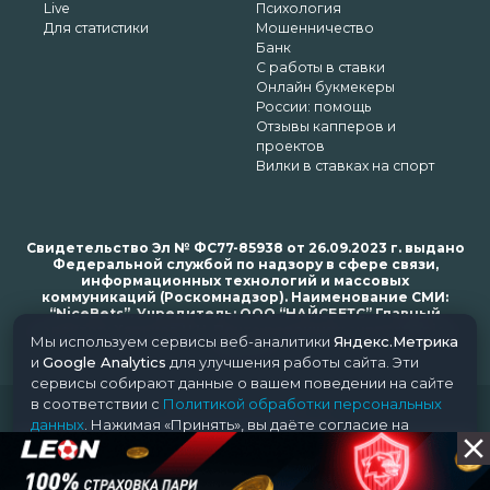
Live
Психология
Для статистики
Мошенничество
Банк
С работы в ставки
Онлайн букмекеры
России: помощь
Отзывы капперов и
проектов
Вилки в ставках на спорт
Свидетельство Эл № ФС77-85938 от 26.09.2023 г. выдано
Федеральной службой по надзору в сфере связи,
информационных технологий и массовых
коммуникаций (Роскомнадзор). Наименование СМИ:
“NiceBets”. Учредитель: ООО “НАЙСБЕТС” Главный
редактор: Харьков Н.Н. Почта редакции: support@nice-
Мы используем сервисы веб-аналитики
Яндекс.Метрика
bets.ru
и
Google Analytics
для улучшения работы сайта. Эти
сервисы собирают данные о вашем поведении на сайте
в соответствии с
Политикой обработки персональных
© 2018-2024 NiceBets. 18+
данных
. Нажимая «Принять», вы даёте согласие на
обработку ваших данных этими сервисами.