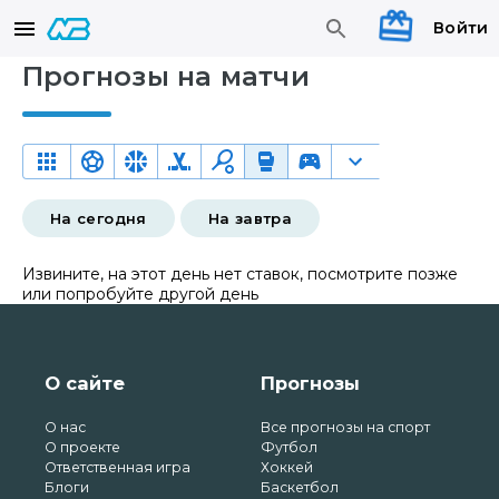
Войти
Прогнозы на матчи
На сегодня
На завтра
Извините, на этот день нет ставок, посмотрите позже
или попробуйте другой день
О сайте
Прогнозы
О нас
Все прогнозы на спорт
О проекте
Футбол
Ответственная игра
Хоккей
Блоги
Баскетбол