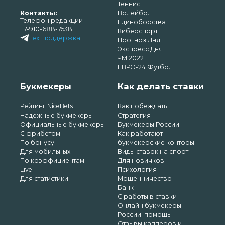
Теннис
Контакты:
Волейбол
Телефон редакции
Единоборства
+7-910-688-7538
Киберспорт
Тех. поддержка
Прогноз Дня
Экспресс Дня
ЧМ 2022
ЕВРО-24 Футбол
Букмекеры
Как делать ставки
Рейтинг NiceBets
Как побеждать
Надежные букмекеры
Стратегия
Официальные букмекеры
Букмекеры России
С фрибетом
Как работают
По бонусу
букмекерские конторы
Для мобильных
Виды ставок на спорт
По коэффициентам
Для новичков
Live
Психология
Для статистики
Мошенничество
Банк
С работы в ставки
Онлайн букмекеры
России: помощь
Отзывы капперов и