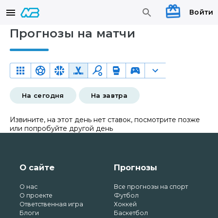
Войти
Прогнозы на матчи
На сегодня
На завтра
Извините, на этот день нет ставок, посмотрите позже
или попробуйте другой день
О сайте
Прогнозы
О нас
Все прогнозы на спорт
О проекте
Футбол
Ответственная игра
Хоккей
Блоги
Баскетбол