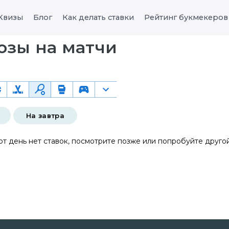
Квизы
Блог
Как делать ставки
Рейтинг букмекеров
озы на матчи
На завтра
тот день нет ставок, посмотрите позже или попробуйте друго