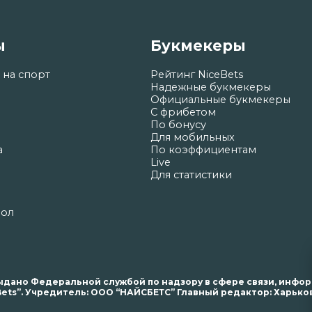
ы
Букмекеры
 на спорт
Рейтинг NiceBets
Надежные букмекеры
Официальные букмекеры
С фрибетом
По бонусу
Для мобильных
а
По коэффициентам
Live
Для статистики
бол
. выдано Федеральной службой по надзору в сфере связи, инф
ets”. Учредитель: ООО “НАЙСБЕТС” Главный редактор: Харьков 