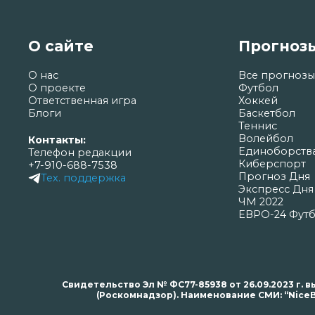
О сайте
Прогноз
О нас
Все прогнозы
О проекте
Футбол
Ответственная игра
Хоккей
Блоги
Баскетбол
Теннис
Волейбол
Контакты:
Единоборств
Телефон редакции
Киберспорт
+7-910-688-7538
Прогноз Дня
Тех. поддержка
Экспресс Дня
ЧМ 2022
ЕВРО-24 Фут
Свидетельство Эл № ФС77-85938 от 26.09.2023 г
(Роскомнадзор). Наименование СМИ: “NiceB