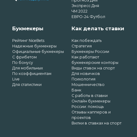
Прогноз Дня
Экспресс Дня
ЧМ 2022
ЕВРО-24 Футбол
Букмекеры
Как делать ставки
Рейтинг NiceBets
Как побеждать
Надежные букмекеры
Стратегия
Официальные букмекеры
Букмекеры России
С фрибетом
Как работают
По бонусу
букмекерские конторы
Для мобильных
Виды ставок на спорт
По коэффициентам
Для новичков
Live
Психология
Для статистики
Мошенничество
Банк
С работы в ставки
Онлайн букмекеры
России: помощь
Отзывы капперов и
проектов
Вилки в ставках на спорт