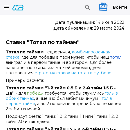
Войти
Дата публикации:
14 июня 2022
Дата обновления:
29 марта 2024
Ставка "Тотал по таймам"
Тотал по таймам
- сдвоенная,
комбинированная
ставка
, где для победы в пари нужно, чтобы наш
тотал
выиграл и в первом тайме, и во втором. Для более
качественного анализа матчей рекомендуем
пользоваться
стратегия ставок на тотал в футболе
.
Примеры расчета:
Тотал по таймам “1-й тайм 0.5 Б и 2-й тайм 1.5 Б -
Да”
- для
победы
требуется, чтобы случились
голы в
обоих таймах
, а именно был забит минимум 1
гол в
первом тайме
, а во 2 половине встречи было не менее
2 забитых мячей.
Подойдут счета: 1 тайм: 1:0, 2 тайм: 1:1 или 1 тайм: 1:2, 2
тайм: 2:0 и так далее.
Тотал по таймам “1-й тайм 1.5 Б и 2-й тайм 0.5 Б -