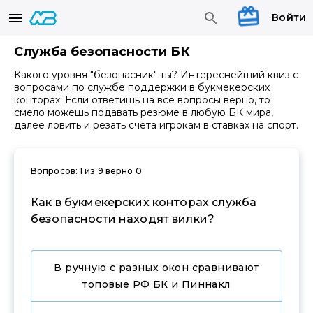
Войти
Служба безопасности БК
Какого уровня "безопасник" ты? Интереснейший квиз с
вопросами по службе поддержки в букмекерских
конторах. Если ответишь на все вопросы верно, то
смело можешь подавать резюме в любую БК мира,
далее ловить и резать счета игрокам в ставках на спорт.
Вопросов:
1
из
9
верно
0
Как в букмекерских конторах служба
безопасности находят вилки?
В ручную с разных окон сравнивают
топовые РФ БК и Пиннакл