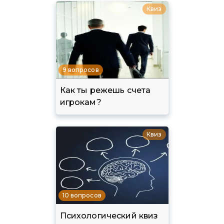
Квиз
9
вопросов
Как ты режешь счета
игрокам?
Квиз
10
вопросов
Психологический квиз